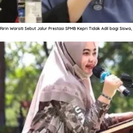
Ririn Warsiti Sebut Jalur Prestasi SPMB Kepri Tidak Adil bagi Siswa,