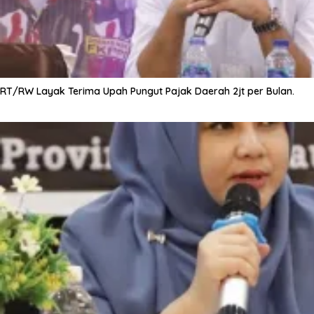
RT/RW Layak Terima Upah Pungut Pajak Daerah 2jt per Bulan.