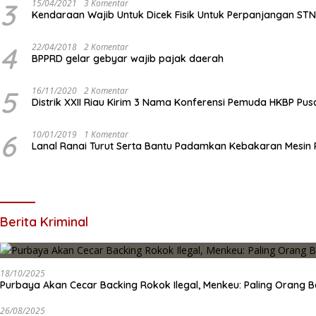
3
15/04/2021
3 Komentar
Kendaraan Wajib Untuk Dicek Fisik Untuk Perpanjangan ST
4
22/04/2018
2 Komentar
BPPRD gelar gebyar wajib pajak daerah
5
16/11/2020
2 Komentar
Distrik XXII Riau Kirim 3 Nama Konferensi Pemuda HKBP Pus
6
10/01/2019
1 Komentar
Lanal Ranai Turut Serta Bantu Padamkan Kebakaran Mesin
Berita Kriminal
18/10/2025
Purbaya Akan Cecar Backing Rokok Ilegal, Menkeu: Paling Orang B
26/08/2025