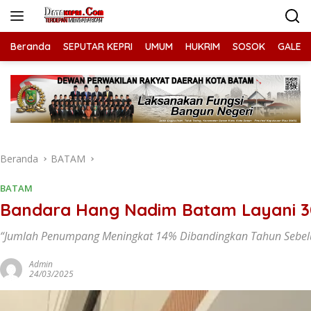
Langsung
ke
konten
Beranda
SEPUTAR KEPRI
UMUM
HUKRIM
SOSOK
GALERI
Beranda
BATAM
BATAM
Bandara Hang Nadim Batam Layani 3
“Jumlah Penumpang Meningkat 14% Dibandingkan Tahun Sebe
Admin
24/03/2025