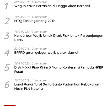
1
08/08/2018
6 Komentar
Wagub Yakin Pertanian di Lingga Akan Berhasil
2
10/04/2019
6 Komentar
MTQ Tanjungpinang 2019
3
15/04/2021
3 Komentar
Kendaraan Wajib Untuk Dicek Fisik Untuk Perpanjangan
STNK
4
22/04/2018
2 Komentar
BPPRD gelar gebyar wajib pajak daerah
5
16/11/2020
2 Komentar
Distrik XXII Riau Kirim 3 Nama Konferensi Pemuda HKBP
Pusat
6
10/01/2019
1 Komentar
Lanal Ranai Turut Serta Bantu Padamkan Kebakaran
Mesin PLN Natuna