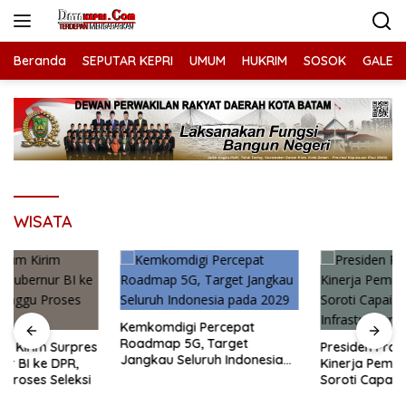
Langsung
ke
konten
Beranda
SEPUTAR KEPRI
UMUM
HUKRIM
SOSOK
GALERI
WISATA
Kemkomdigi Percepat
Roadmap 5G, Target
Presiden Prabowo Nilai
Jangkau Seluruh Indonesia
Kinerja Pemerintah Positif,
pada 2029
Soroti Capaian Pangan
hingga Infrastruktur