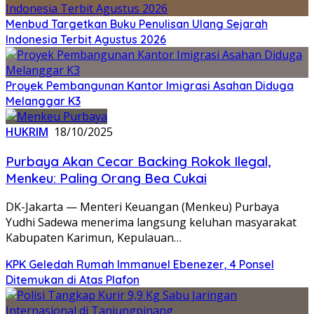
Menbud Targetkan Buku Penulisan Ulang Sejarah
Indonesia Terbit Agustus 2026
Proyek Pembangunan Kantor Imigrasi Asahan Diduga
Melanggar K3
HUKRIM
18/10/2025
Purbaya Akan Cecar Backing Rokok Ilegal,
Menkeu: Paling Orang Bea Cukai
DK-Jakarta — Menteri Keuangan (Menkeu) Purbaya
Yudhi Sadewa menerima langsung keluhan masyarakat
Kabupaten Karimun, Kepulauan…
KPK Geledah Rumah Immanuel Ebenezer, 4 Ponsel
Ditemukan di Atas Plafon