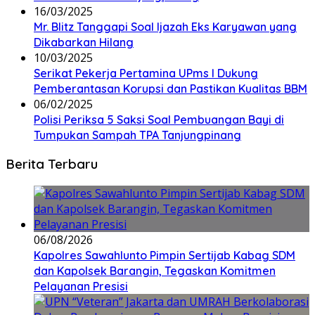
16/03/2025
Mr. Blitz Tanggapi Soal Ijazah Eks Karyawan yang
Dikabarkan Hilang
10/03/2025
Serikat Pekerja Pertamina UPms I Dukung
Pemberantasan Korupsi dan Pastikan Kualitas BBM
06/02/2025
Polisi Periksa 5 Saksi Soal Pembuangan Bayi di
Tumpukan Sampah TPA Tanjungpinang
Berita Terbaru
06/08/2026
Kapolres Sawahlunto Pimpin Sertijab Kabag SDM
dan Kapolsek Barangin, Tegaskan Komitmen
Pelayanan Presisi