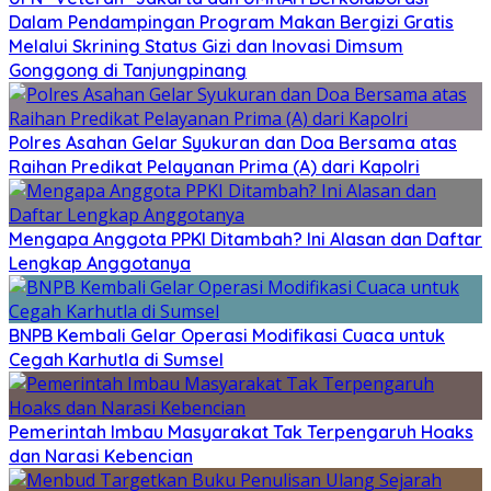
Dalam Pendampingan Program Makan Bergizi Gratis
Melalui Skrining Status Gizi dan Inovasi Dimsum
Gonggong di Tanjungpinang
Polres Asahan Gelar Syukuran dan Doa Bersama atas
Raihan Predikat Pelayanan Prima (A) dari Kapolri
Mengapa Anggota PPKI Ditambah? Ini Alasan dan Daftar
Lengkap Anggotanya
BNPB Kembali Gelar Operasi Modifikasi Cuaca untuk
Cegah Karhutla di Sumsel
Pemerintah Imbau Masyarakat Tak Terpengaruh Hoaks
dan Narasi Kebencian