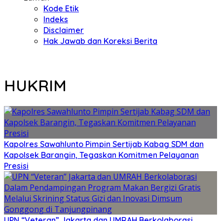
Kode Etik
Indeks
Disclaimer
Hak Jawab dan Koreksi Berita
HUKRIM
Kapolres Sawahlunto Pimpin Sertijab Kabag SDM dan
Kapolsek Barangin, Tegaskan Komitmen Pelayanan
Presisi
UPN “Veteran” Jakarta dan UMRAH Berkolaborasi