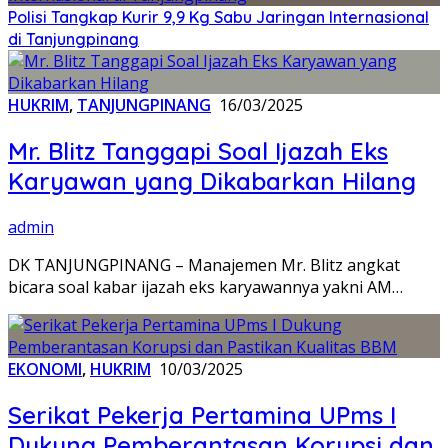
Polisi Tangkap Kurir 9,9 Kg Sabu Jaringan Internasional
di Tanjungpinang
HUKRIM
,
TANJUNGPINANG
16/03/2025
Mr. Blitz Tanggapi Soal Ijazah Eks
Karyawan yang Dikabarkan Hilang
admin
DK TANJUNGPINANG – Manajemen Mr. Blitz angkat
bicara soal kabar ijazah eks karyawannya yakni AM…
EKONOMI
,
HUKRIM
10/03/2025
Serikat Pekerja Pertamina UPms I
Dukung Pemberantasan Korupsi dan