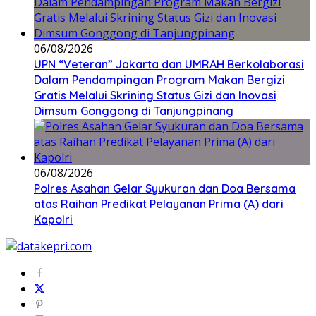
06/08/2026
UPN “Veteran” Jakarta dan UMRAH Berkolaborasi
Dalam Pendampingan Program Makan Bergizi
Gratis Melalui Skrining Status Gizi dan Inovasi
Dimsum Gonggong di Tanjungpinang
06/08/2026
Polres Asahan Gelar Syukuran dan Doa Bersama
atas Raihan Predikat Pelayanan Prima (A) dari
Kapolri