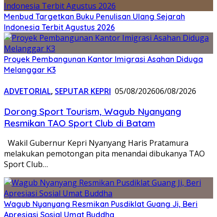
Menbud Targetkan Buku Penulisan Ulang Sejarah
Indonesia Terbit Agustus 2026
Proyek Pembangunan Kantor Imigrasi Asahan Diduga
Melanggar K3
ADVETORIAL
,
SEPUTAR KEPRI
05/08/2026
06/08/2026
Dorong Sport Tourism, Wagub Nyanyang
Resmikan TAO Sport Club di Batam
Wakil Gubernur Kepri Nyanyang Haris Pratamura
melakukan pemotongan pita menandai dibukanya TAO
Sport Club…
Wagub Nyanyang Resmikan Pusdiklat Guang Ji, Beri
Apresiasi Sosial Umat Buddha