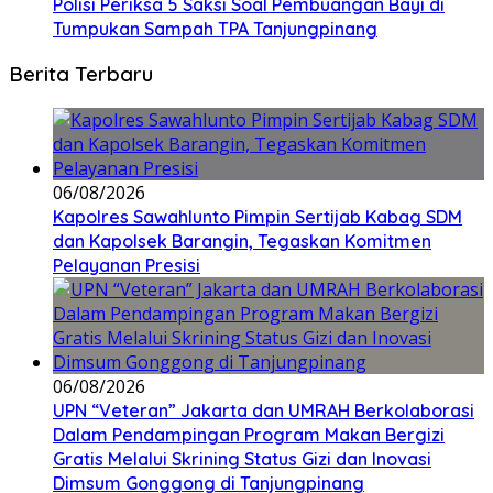
Polisi Periksa 5 Saksi Soal Pembuangan Bayi di
Tumpukan Sampah TPA Tanjungpinang
Berita Terbaru
06/08/2026
Kapolres Sawahlunto Pimpin Sertijab Kabag SDM
dan Kapolsek Barangin, Tegaskan Komitmen
Pelayanan Presisi
06/08/2026
UPN “Veteran” Jakarta dan UMRAH Berkolaborasi
Dalam Pendampingan Program Makan Bergizi
Gratis Melalui Skrining Status Gizi dan Inovasi
Dimsum Gonggong di Tanjungpinang