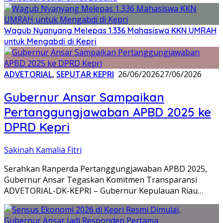
Wagub Nyanyang Melepas 1.336 Mahasiswa KKN UMRAH
untuk Mengabdi di Kepri
ADVETORIAL
,
SEPUTAR KEPRI
26/06/2026
27/06/2026
Gubernur Ansar Sampaikan
Pertanggungjawaban APBD 2025 ke
DPRD Kepri
Sakinah Kamalia Fitri
Serahkan Ranperda Pertanggungjawaban APBD 2025,
Gubernur Ansar Tegaskan Komitmen Transparansi
ADVETORIAL-DK-KEPRI – Gubernur Kepulauan Riau…