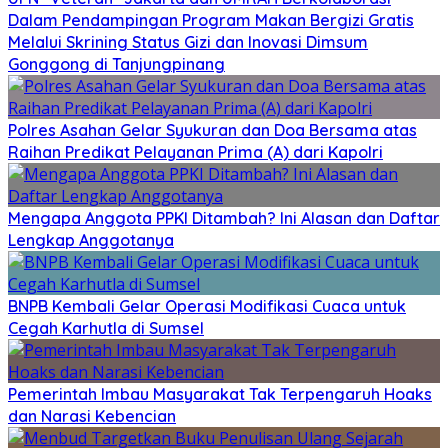
Dalam Pendampingan Program Makan Bergizi Gratis
Melalui Skrining Status Gizi dan Inovasi Dimsum
Gonggong di Tanjungpinang
Polres Asahan Gelar Syukuran dan Doa Bersama atas
Raihan Predikat Pelayanan Prima (A) dari Kapolri
Mengapa Anggota PPKI Ditambah? Ini Alasan dan Daftar
Lengkap Anggotanya
BNPB Kembali Gelar Operasi Modifikasi Cuaca untuk
Cegah Karhutla di Sumsel
Pemerintah Imbau Masyarakat Tak Terpengaruh Hoaks
dan Narasi Kebencian