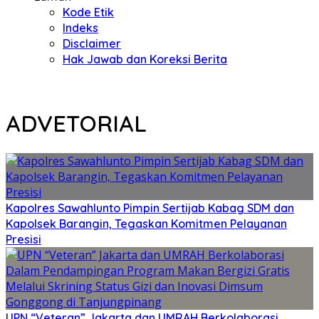
Kode Etik
Indeks
Disclaimer
Hak Jawab dan Koreksi Berita
ADVETORIAL
Kapolres Sawahlunto Pimpin Sertijab Kabag SDM dan
Kapolsek Barangin, Tegaskan Komitmen Pelayanan
Presisi
UPN “Veteran” Jakarta dan UMRAH Berkolaborasi