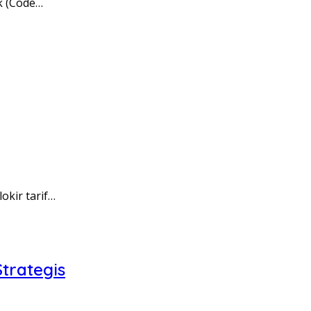
k (Code…
kir tarif…
trategis