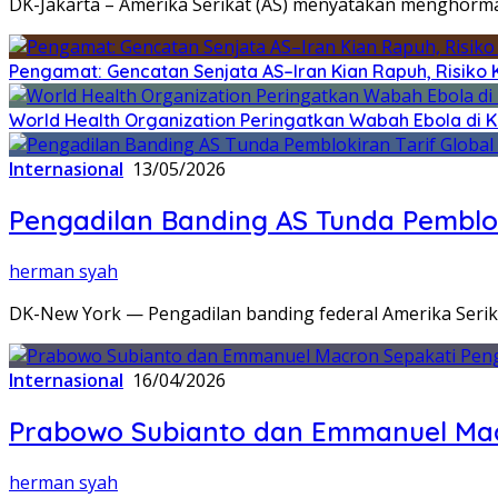
DK-Jakarta – Amerika Serikat (AS) menyatakan menghorma
Pengamat: Gencatan Senjata AS–Iran Kian Rapuh, Risiko K
World Health Organization Peringatkan Wabah Ebola di 
Internasional
13/05/2026
Pengadilan Banding AS Tunda Pemblok
herman syah
DK-New York — Pengadilan banding federal Amerika Seri
Internasional
16/04/2026
Prabowo Subianto dan Emmanuel Macr
herman syah