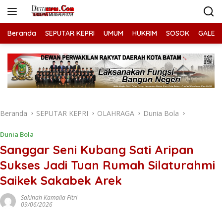
Langsung
ke
konten
Beranda
SEPUTAR KEPRI
UMUM
HUKRIM
SOSOK
GALERI
Beranda
SEPUTAR KEPRI
OLAHRAGA
Dunia Bola
Dunia Bola
Sanggar Seni Kubang Sati Aripan
Sukses Jadi Tuan Rumah Silaturahmi
Saikek Sakabek Arek
Sakinah Kamalia Fitri
09/06/2026