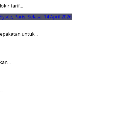
kir tarif…
sepakatan untuk…
rkan…
a…