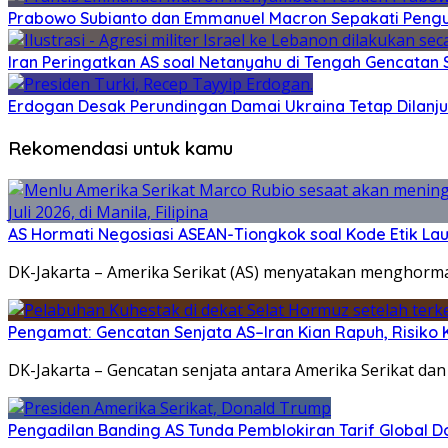
Prabowo Subianto dan Emmanuel Macron Sepakati Pengu
Iran Peringatkan AS soal Netanyahu di Tengah Gencatan 
Erdogan Desak Perundingan Damai Ukraina Tetap Dilanj
Rekomendasi untuk kamu
AS Hormati Negosiasi ASEAN-Tiongkok soal Kode Etik Lau
DK-Jakarta – Amerika Serikat (AS) menyatakan menghorma
Pengamat: Gencatan Senjata AS–Iran Kian Rapuh, Risiko K
DK-Jakarta – Gencatan senjata antara Amerika Serikat dan
Pengadilan Banding AS Tunda Pemblokiran Tarif Global 