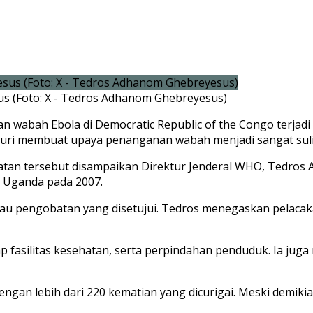
s (Foto: X - Tedros Adhanom Ghebreyesus)
an wabah
Ebola
di
Democratic Republic of the Congo
terjadi
Ituri membuat upaya penanganan wabah menjadi sangat suli
gatan tersebut disampaikan Direktur Jenderal WHO,
Tedros 
i
Uganda
pada 2007.
 atau pengobatan yang disetujui. Tedros menegaskan pelaca
dap fasilitas kesehatan, serta perpindahan penduduk. Ia 
gan lebih dari 220 kematian yang dicurigai. Meski demikia