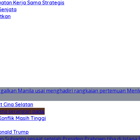
atan Kerja Sama Strategis
Senjata
utkan
t Cina Selatan
onflik Masih Tinggi
Donald Trump