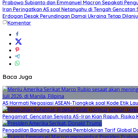
Prabowo Subianto dan Emmanuel Macron Sepakati Pengu
Iran Peringatkan AS soal Netanyahu di Tengah Gencatan 
Erdogan Desak Perundingan Damai Ukraina Tetap Dilanj
Komentar
Baca Juga
AS Hormati Negosiasi ASEAN-Tiongkok soal Kode Etik Lau
Pengamat: Gencatan Senjata AS–Iran Kian Rapuh, Risiko K
Pengadilan Banding AS Tunda Pemblokiran Tarif Global 