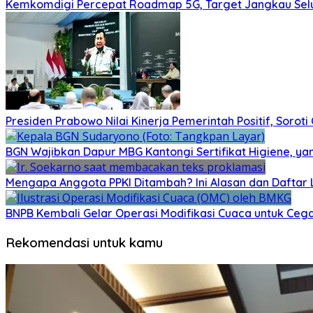
Kemkomdigi Percepat Roadmap 5G, Target Jangkau Selu
Presiden Prabowo Nilai Kinerja Pemerintah Positif, Sorot
BGN Wajibkan Dapur MBG Kantongi Sertifikat Higiene, ya
Mengapa Anggota PPKI Ditambah? Ini Alasan dan Dafta
BNPB Kembali Gelar Operasi Modifikasi Cuaca untuk Cega
Rekomendasi untuk kamu