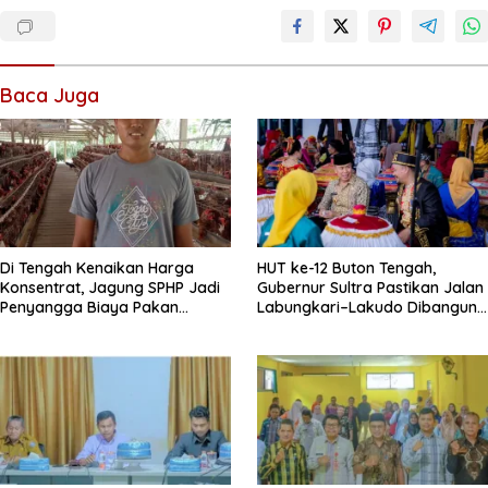
Baca Juga
Di Tengah Kenaikan Harga
HUT ke-12 Buton Tengah,
Konsentrat, Jagung SPHP Jadi
Gubernur Sultra Pastikan Jalan
Penyangga Biaya Pakan
Labungkari–Lakudo Dibangun
Peternak
Tahun Ini, Azhari Paparkan
Capaian Pembangunan