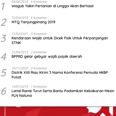
1
08/08/2018
6 Komentar
Wagub Yakin Pertanian di Lingga Akan Berhasil
2
10/04/2019
6 Komentar
MTQ Tanjungpinang 2019
3
15/04/2021
3 Komentar
Kendaraan Wajib Untuk Dicek Fisik Untuk Perpanjangan
STNK
4
22/04/2018
2 Komentar
BPPRD gelar gebyar wajib pajak daerah
5
16/11/2020
2 Komentar
Distrik XXII Riau Kirim 3 Nama Konferensi Pemuda HKBP
Pusat
6
10/01/2019
1 Komentar
Lanal Ranai Turut Serta Bantu Padamkan Kebakaran Mesin
PLN Natuna