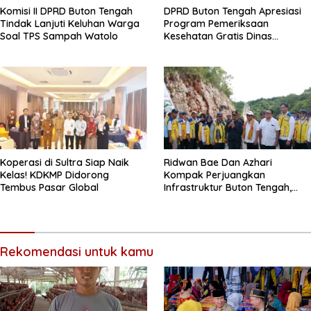
Komisi II DPRD Buton Tengah
DPRD Buton Tengah Apresiasi
Tindak Lanjuti Keluhan Warga
Program Pemeriksaan
Soal TPS Sampah Watolo
Kesehatan Gratis Dinas
Kesehatan
Koperasi di Sultra Siap Naik
Ridwan Bae Dan Azhari
Kelas! KDKMP Didorong
Kompak Perjuangkan
Tembus Pasar Global
Infrastruktur Buton Tengah,
Jalan Penghubung Kantor
Bupati Dan RSUD Jadi Bukti
Nyata
Rekomendasi untuk kamu