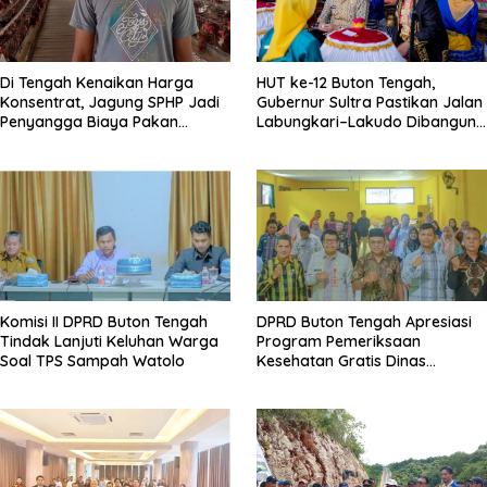
Di Tengah Kenaikan Harga
HUT ke-12 Buton Tengah,
Konsentrat, Jagung SPHP Jadi
Gubernur Sultra Pastikan Jalan
Penyangga Biaya Pakan
Labungkari–Lakudo Dibangun
Peternak
Tahun Ini, Azhari Paparkan
Capaian Pembangunan
Komisi II DPRD Buton Tengah
DPRD Buton Tengah Apresiasi
Tindak Lanjuti Keluhan Warga
Program Pemeriksaan
Soal TPS Sampah Watolo
Kesehatan Gratis Dinas
Kesehatan