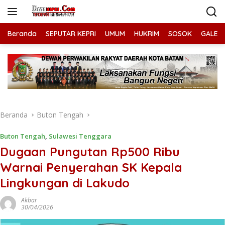
Langsung
ke
konten
Beranda
SEPUTAR KEPRI
UMUM
HUKRIM
SOSOK
GALERI
Beranda
Buton Tengah
Buton Tengah
,
Sulawesi Tenggara
Dugaan Pungutan Rp500 Ribu
Warnai Penyerahan SK Kepala
Lingkungan di Lakudo
Akbar
30/04/2026