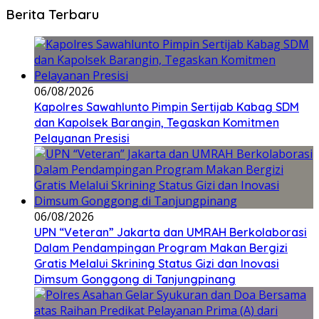
Berita Terbaru
06/08/2026
Kapolres Sawahlunto Pimpin Sertijab Kabag SDM
dan Kapolsek Barangin, Tegaskan Komitmen
Pelayanan Presisi
06/08/2026
UPN “Veteran” Jakarta dan UMRAH Berkolaborasi
Dalam Pendampingan Program Makan Bergizi
Gratis Melalui Skrining Status Gizi dan Inovasi
Dimsum Gonggong di Tanjungpinang