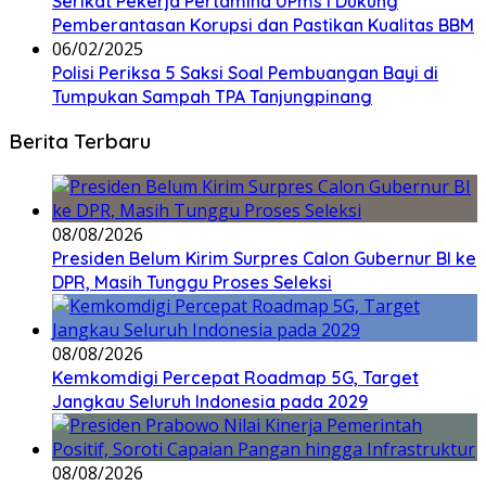
Serikat Pekerja Pertamina UPms I Dukung
Pemberantasan Korupsi dan Pastikan Kualitas BBM
06/02/2025
Polisi Periksa 5 Saksi Soal Pembuangan Bayi di
Tumpukan Sampah TPA Tanjungpinang
Berita Terbaru
08/08/2026
Presiden Belum Kirim Surpres Calon Gubernur BI ke
DPR, Masih Tunggu Proses Seleksi
08/08/2026
Kemkomdigi Percepat Roadmap 5G, Target
Jangkau Seluruh Indonesia pada 2029
08/08/2026