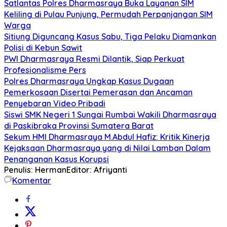
Satlantas Polres Dharmasraya Buka Layanan SIM
Keliling di Pulau Punjung, Permudah Perpanjangan SIM
Warga
Sitiung Diguncang Kasus Sabu, Tiga Pelaku Diamankan
Polisi di Kebun Sawit
PWI Dharmasraya Resmi Dilantik, Siap Perkuat
Profesionalisme Pers
Polres Dharmasraya Ungkap Kasus Dugaan
Pemerkosaan Disertai Pemerasan dan Ancaman
Penyebaran Video Pribadi
Siswi SMK Negeri 1 Sungai Rumbai Wakili Dharmasraya
di Paskibraka Provinsi Sumatera Barat
Sekum HMI Dharmasraya M.Abdul Hafiz: Kritik Kinerja
Kejaksaan Dharmasraya yang di Nilai Lamban Dalam
Penanganan Kasus Korupsi
Penulis: Herman
Editor: Afriyanti
Komentar