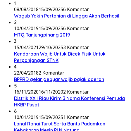
1
08/08/2018
15/09/2025
6 Komentar
Wagub Yakin Pertanian di Lingga Akan Berhasil
2
10/04/2019
15/09/2025
6 Komentar
MTQ Tanjungpinang 2019
3
15/04/2021
29/10/2025
3 Komentar
Kendaraan Wajib Untuk Dicek Fisik Untuk
Perpanjangan STNK
4
22/04/2018
2 Komentar
BPPRD gelar gebyar wajib pajak daerah
5
16/11/2020
16/11/2020
2 Komentar
Distrik XXII Riau Kirim 3 Nama Konferensi Pemuda
HKBP Pusat
6
10/01/2019
15/09/2025
1 Komentar
Lanal Ranai Turut Serta Bantu Padamkan
Kebakaran Mesin PLN Natuna