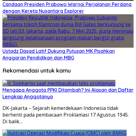
Candaan Presiden Prabowo Warnai Perjalanan Perdana
dengan Kereta Nusantara Explorer
Ustadz Dasad Latif Dukung Putusan MK Pisahkan
Anggaran Pendidikan dan MBG
Rekomendasi untuk kamu
Mengapa Anggota PPKI Ditambah? Ini Alasan dan Daftar
Lengkap Anggotanya
DK-Jakarta – Sejarah kemerdekaan Indonesia tidak
berhenti pada pembacaan Proklamasi 17 Agustus 1945.
Di balik…