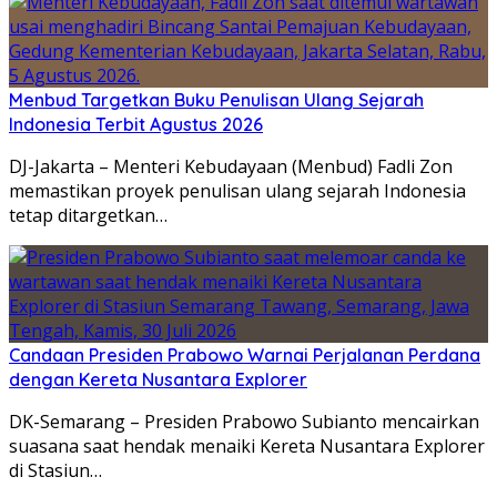
Menbud Targetkan Buku Penulisan Ulang Sejarah
Indonesia Terbit Agustus 2026
DJ-Jakarta – Menteri Kebudayaan (Menbud) Fadli Zon
memastikan proyek penulisan ulang sejarah Indonesia
tetap ditargetkan…
Candaan Presiden Prabowo Warnai Perjalanan Perdana
dengan Kereta Nusantara Explorer
DK-Semarang – Presiden Prabowo Subianto mencairkan
suasana saat hendak menaiki Kereta Nusantara Explorer
di Stasiun…