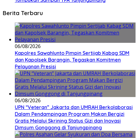
Tumpukan Sampah TPA Tanjungpinang
Berita Terbaru
06/08/2026
Kapolres Sawahlunto Pimpin Sertijab Kabag SDM
dan Kapolsek Barangin, Tegaskan Komitmen
Pelayanan Presisi
06/08/2026
UPN “Veteran” Jakarta dan UMRAH Berkolaborasi
Dalam Pendampingan Program Makan Bergizi
Gratis Melalui Skrining Status Gizi dan Inovasi
Dimsum Gonggong di Tanjungpinang