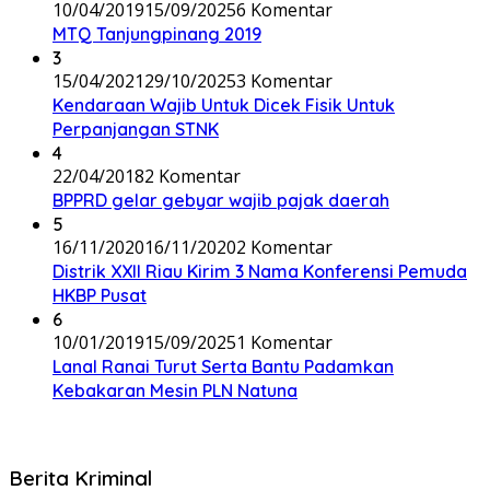
10/04/2019
15/09/2025
6 Komentar
MTQ Tanjungpinang 2019
3
15/04/2021
29/10/2025
3 Komentar
Kendaraan Wajib Untuk Dicek Fisik Untuk
Perpanjangan STNK
4
22/04/2018
2 Komentar
BPPRD gelar gebyar wajib pajak daerah
5
16/11/2020
16/11/2020
2 Komentar
Distrik XXII Riau Kirim 3 Nama Konferensi Pemuda
HKBP Pusat
6
10/01/2019
15/09/2025
1 Komentar
Lanal Ranai Turut Serta Bantu Padamkan
Kebakaran Mesin PLN Natuna
Berita Kriminal