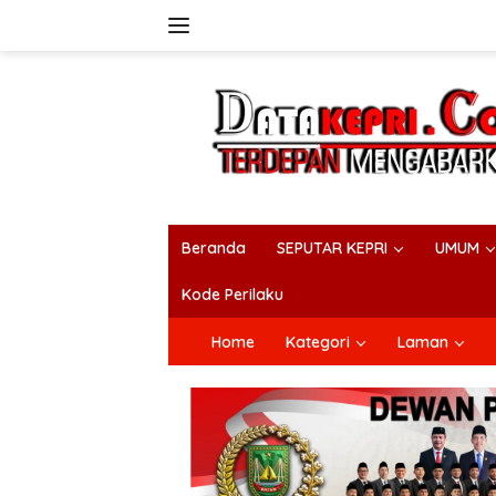
Langsung
ke
konten
Beranda
SEPUTAR KEPRI
UMUM
Kode Perilaku
Home
Kategori
Laman