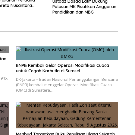
rjalanan Perdana
Ustadz Dasad Latif Dukung
reta Nusantara
Putusan MK Pisahkan Anggaran
Pendidikan dan MBG
dan
BNPB Kembali Gelar Operasi Modifikasi Cuaca
untuk Cegah Karhutla di Sumsel
945.
DK-Jakarta – Badan Nasional Penanggulangan Bencana
(BNPB) kembali menggelar Operasi Modifikasi Cuaca
(OMC) di Sumatera…
Menbud Targetkan Buku Penulisan Ulang Sejarah