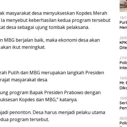
jak masyarakat desa menyukseskan Kopdes Merah
18/1
 Ia menyebut keberhasilan kedua program tersebut
Pur
at desa sebagai ujung tombak pelaksana.
Men
26/0
n MBG berjalan baik, maka ekonomi desa akan
KPK
akan ikut meningkat.
Dit
27/0
Pol
Int
ah Putih dan MBG merupakan langkah Presiden
16/0
ajat masyarakat desa.
Mr.
Dik
dukung program Bapak Presiden Prabowo dengan
10/0
uksesan Kopdes dan MBG,” katanya.
Ser
Pem
jadi penonton. Desa harus menjadi pelaku utama
BB
06/0
edua program tersebut.
Pol