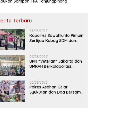
pukan Sampah TPA Tanjungpinang
erita Terbaru
06/08/2026
Kapolres Sawahlunto Pimpin
Sertijab Kabag SDM dan
Kapolsek Barangin,
Tegaskan Komitmen
Pelayanan Presisi
06/08/2026
UPN “Veteran” Jakarta dan
UMRAH Berkolaborasi
Dalam Pendampingan
Program Makan Bergizi
Gratis Melalui Skrining
06/08/2026
Status Gizi dan Inovasi
Polres Asahan Gelar
Dimsum Gonggong di
Syukuran dan Doa Bersama
Tanjungpinang
atas Raihan Predikat
Pelayanan Prima (A) dari
Kapolri