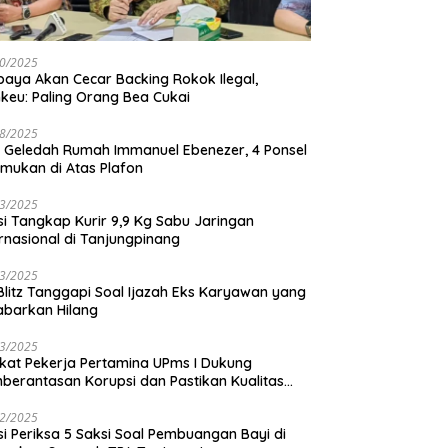
0/2025
baya Akan Cecar Backing Rokok Ilegal,
keu: Paling Orang Bea Cukai
8/2025
 Geledah Rumah Immanuel Ebenezer, 4 Ponsel
emukan di Atas Plafon
3/2025
isi Tangkap Kurir 9,9 Kg Sabu Jaringan
ernasional di Tanjungpinang
3/2025
 Blitz Tanggapi Soal Ijazah Eks Karyawan yang
abarkan Hilang
3/2025
ikat Pekerja Pertamina UPms I Dukung
berantasan Korupsi dan Pastikan Kualitas
M
2/2025
isi Periksa 5 Saksi Soal Pembuangan Bayi di