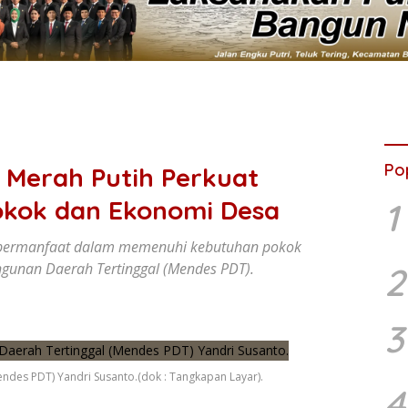
Po
 Merah Putih Perkuat
kok dan Ekonomi Desa
1
ai bermanfaat dalam memenuhi kebutuhan pokok
gunan Daerah Tertinggal (Mendes PDT).
2
3
des PDT) Yandri Susanto.(dok : Tangkapan Layar).
4