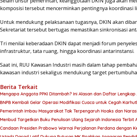
Selain unsur pemerintah, keanggotaan DKIN juga akan mel
komposisi tersebut mencerminkan pentingnya koordinasi 
Untuk mendukung pelaksanaan tugasnya, DKIN akan dibant
Sekretariat tersebut bertugas memastikan sinkronisasi a
Tri menilai keberadaan DKIN dapat menjadi forum penyele
infrastruktur, tata ruang, hingga koordinasi antarinstansi.
Saat ini, RUU Kawasan Industri masih dalam tahap pembaha
kawasan industri sekaligus mendukung target pertumbuhan 
Berita Terkait
Mengapa Anggota PPKI Ditambah? Ini Alasan dan Daftar Lengkap
BNPB Kembali Gelar Operasi Modifikasi Cuaca untuk Cegah Karhutl
Pemerintah Imbau Masyarakat Tak Terpengaruh Hoaks dan Naras
Menbud Targetkan Buku Penulisan Ulang Sejarah Indonesia Terbit 
Candaan Presiden Prabowo Warnai Perjalanan Perdana dengan Ke
Ustadz Dasad Latif Dukung Putusan MK Pisahkan Anggaran Pendi