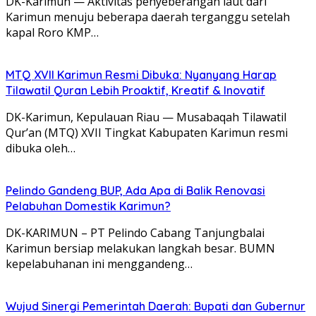
DK-Karimun — Aktivitas penyeberangan laut dari
Karimun menuju beberapa daerah terganggu setelah
kapal Roro KMP…
MTQ XVII Karimun Resmi Dibuka: Nyanyang Harap
Tilawatil Quran Lebih Proaktif, Kreatif & Inovatif
DK-Karimun, Kepulauan Riau — Musabaqah Tilawatil
Qur’an (MTQ) XVII Tingkat Kabupaten Karimun resmi
dibuka oleh…
Pelindo Gandeng BUP, Ada Apa di Balik Renovasi
Pelabuhan Domestik Karimun?
DK-KARIMUN – PT Pelindo Cabang Tanjungbalai
Karimun bersiap melakukan langkah besar. BUMN
kepelabuhanan ini menggandeng…
Wujud Sinergi Pemerintah Daerah: Bupati dan Gubernur