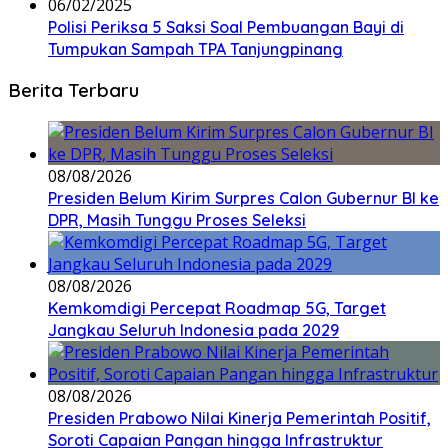
06/02/2025
Polisi Periksa 5 Saksi Soal Pembuangan Bayi di
Tumpukan Sampah TPA Tanjungpinang
Berita Terbaru
08/08/2026
Presiden Belum Kirim Surpres Calon Gubernur BI ke
DPR, Masih Tunggu Proses Seleksi
08/08/2026
Kemkomdigi Percepat Roadmap 5G, Target
Jangkau Seluruh Indonesia pada 2029
08/08/2026
Presiden Prabowo Nilai Kinerja Pemerintah Positif,
Soroti Capaian Pangan hingga Infrastruktur