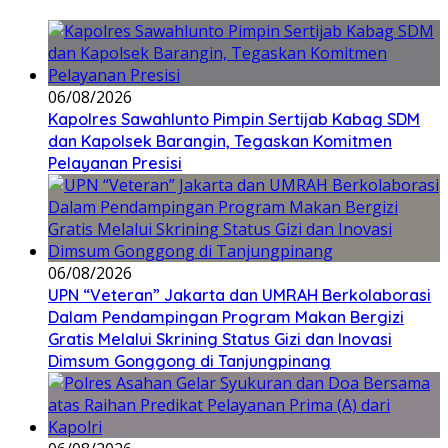
06/08/2026
Kapolres Sawahlunto Pimpin Sertijab Kabag SDM
dan Kapolsek Barangin, Tegaskan Komitmen
Pelayanan Presisi
06/08/2026
UPN “Veteran” Jakarta dan UMRAH Berkolaborasi
Dalam Pendampingan Program Makan Bergizi
Gratis Melalui Skrining Status Gizi dan Inovasi
Dimsum Gonggong di Tanjungpinang