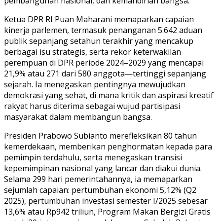
pembangunan nasional, dan kemandirian bangsa.
Ketua DPR RI Puan Maharani memaparkan capaian
kinerja parlemen, termasuk penanganan 5.642 aduan
publik sepanjang setahun terakhir yang mencakup
berbagai isu strategis, serta rekor keterwakilan
perempuan di DPR periode 2024–2029 yang mencapai
21,9% atau 271 dari 580 anggota—tertinggi sepanjang
sejarah. Ia menegaskan pentingnya mewujudkan
demokrasi yang sehat, di mana kritik dan aspirasi kreatif
rakyat harus diterima sebagai wujud partisipasi
masyarakat dalam membangun bangsa.
Presiden Prabowo Subianto merefleksikan 80 tahun
kemerdekaan, memberikan penghormatan kepada para
pemimpin terdahulu, serta menegaskan transisi
kepemimpinan nasional yang lancar dan diakui dunia.
Selama 299 hari pemerintahannya, ia memaparkan
sejumlah capaian: pertumbuhan ekonomi 5,12% (Q2
2025), pertumbuhan investasi semester I/2025 sebesar
13,6% atau Rp942 triliun, Program Makan Bergizi Gratis