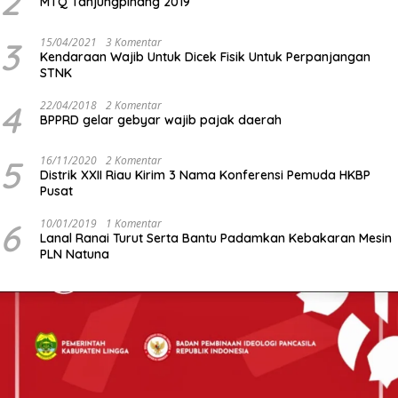
2
MTQ Tanjungpinang 2019
3
15/04/2021
3 Komentar
Kendaraan Wajib Untuk Dicek Fisik Untuk Perpanjangan
STNK
4
22/04/2018
2 Komentar
BPPRD gelar gebyar wajib pajak daerah
5
16/11/2020
2 Komentar
Distrik XXII Riau Kirim 3 Nama Konferensi Pemuda HKBP
Pusat
6
10/01/2019
1 Komentar
Lanal Ranai Turut Serta Bantu Padamkan Kebakaran Mesin
PLN Natuna