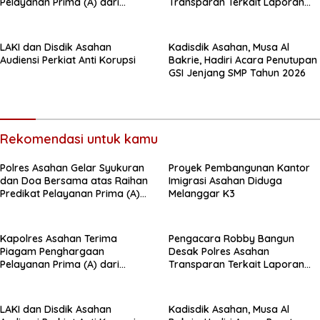
Pelayanan Prima (A) dari
Transparan Terkait Laporan
Kapolri
Dugaan Pencemaran Nama
Baik
LAKI dan Disdik Asahan
Kadisdik Asahan, Musa Al
Audiensi Perkiat Anti Korupsi
Bakrie, Hadiri Acara Penutupan
GSI Jenjang SMP Tahun 2026
Rekomendasi untuk kamu
Polres Asahan Gelar Syukuran
Proyek Pembangunan Kantor
dan Doa Bersama atas Raihan
Imigrasi Asahan Diduga
Predikat Pelayanan Prima (A)
Melanggar K3
dari Kapolri
Kapolres Asahan Terima
Pengacara Robby Bangun
Piagam Penghargaan
Desak Polres Asahan
Pelayanan Prima (A) dari
Transparan Terkait Laporan
Kapolri
Dugaan Pencemaran Nama
Baik
LAKI dan Disdik Asahan
Kadisdik Asahan, Musa Al