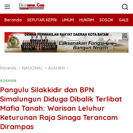
Langsung
ke
konten
Beranda
SEPUTAR KEPRI
UMUM
HUKRIM
SOSOK
GALERI
Beranda
NASIONAL
ASAHAN
ASAHAN
Pangulu Silakkidir dan BPN
Simalungun Diduga Dibalik Terlibat
Mafia Tanah: Warisan Leluhur
Keturunan Raja Sinaga Terancam
Dirampas