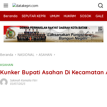
Langsung
ke
konten
Beranda
SEPUTAR KEPRI
UMUM
HUKRIM
SOSOK
GALERI
Beranda
NASIONAL
ASAHAN
ASAHAN
Kunker Bupati Asahan Di Kecamatan 
Sakinah Kamalia Fitri
03/07/2025