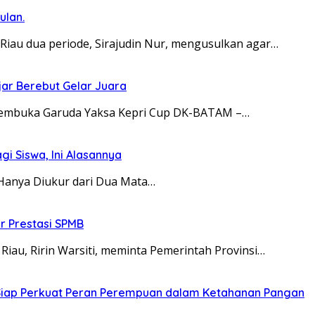
ulan.
au dua periode, Sirajudin Nur, mengusulkan agar…
jar Berebut Gelar Juara
t membuka Garuda Yaksa Kepri Cup DK-BATAM –…
agi Siswa, Ini Alasannya
ka Hanya Diukur dari Dua Mata…
ur Prestasi SPMB
iau, Ririn Warsiti, meminta Pemerintah Provinsi…
ri, Siap Perkuat Peran Perempuan dalam Ketahanan Pangan