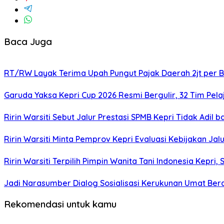
Baca Juga
RT/RW Layak Terima Upah Pungut Pajak Daerah 2jt per B
Garuda Yaksa Kepri Cup 2026 Resmi Bergulir, 32 Tim Pela
Ririn Warsiti Sebut Jalur Prestasi SPMB Kepri Tidak Adil b
Ririn Warsiti Minta Pemprov Kepri Evaluasi Kebijakan Jal
Ririn Warsiti Terpilih Pimpin Wanita Tani Indonesia Kep
Jadi Narasumber Dialog Sosialisasi Kerukunan Umat Ber
Rekomendasi untuk kamu