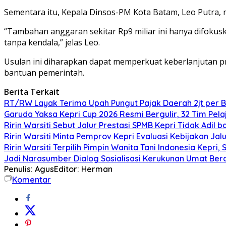
Sementara itu, Kepala Dinsos-PM Kota Batam, Leo Putra,
“Tambahan anggaran sekitar Rp9 miliar ini hanya difokuska
tanpa kendala,” jelas Leo.
Usulan ini diharapkan dapat memperkuat keberlanjutan p
bantuan pemerintah.
Berita Terkait
RT/RW Layak Terima Upah Pungut Pajak Daerah 2jt per B
Garuda Yaksa Kepri Cup 2026 Resmi Bergulir, 32 Tim Pela
Ririn Warsiti Sebut Jalur Prestasi SPMB Kepri Tidak Adil b
Ririn Warsiti Minta Pemprov Kepri Evaluasi Kebijakan Jal
Ririn Warsiti Terpilih Pimpin Wanita Tani Indonesia Kep
Jadi Narasumber Dialog Sosialisasi Kerukunan Umat Ber
Penulis: Agus
Editor: Herman
Komentar