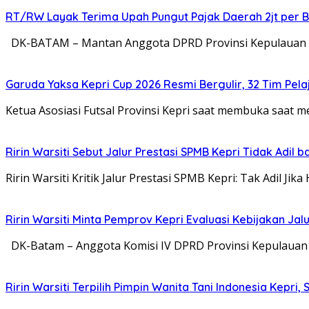
RT/RW Layak Terima Upah Pungut Pajak Daerah 2jt per B
DK-BATAM – Mantan Anggota DPRD Provinsi Kepulauan Ri
Garuda Yaksa Kepri Cup 2026 Resmi Bergulir, 32 Tim Pela
Ketua Asosiasi Futsal Provinsi Kepri saat membuka saa
Ririn Warsiti Sebut Jalur Prestasi SPMB Kepri Tidak Adil b
Ririn Warsiti Kritik Jalur Prestasi SPMB Kepri: Tak Adil Ji
Ririn Warsiti Minta Pemprov Kepri Evaluasi Kebijakan Jal
DK-Batam – Anggota Komisi IV DPRD Provinsi Kepulauan R
Ririn Warsiti Terpilih Pimpin Wanita Tani Indonesia Kep