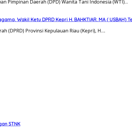
wan Pimpinan Daerah (DPD) Wanita Tani Indonesia (WTI)…
agama, Wakil Ketu DPRD Kepri H. BAHKTIAR. MA ( USBAH) 
 (DPRD) Provinsi Kepulauan Riau (Kepri), H….
ngan STNK