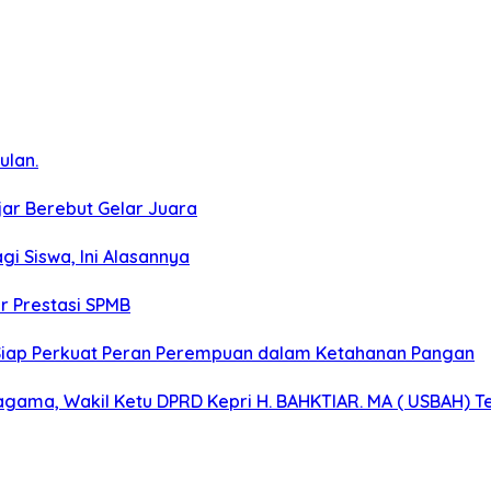
ulan.
jar Berebut Gelar Juara
agi Siswa, Ini Alasannya
ur Prestasi SPMB
ri, Siap Perkuat Peran Perempuan dalam Ketahanan Pangan
agama, Wakil Ketu DPRD Kepri H. BAHKTIAR. MA ( USBAH) 