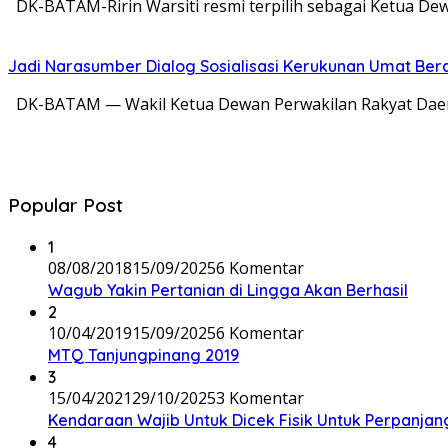
DK-BATAM-Ririn Warsiti resmi terpilih sebagai Ketua De
Jadi Narasumber Dialog Sosialisasi Kerukunan Umat Ber
DK-BATAM — Wakil Ketua Dewan Perwakilan Rakyat Daerah
Popular Post
1
08/08/2018
15/09/2025
6 Komentar
Wagub Yakin Pertanian di Lingga Akan Berhasil
2
10/04/2019
15/09/2025
6 Komentar
MTQ Tanjungpinang 2019
3
15/04/2021
29/10/2025
3 Komentar
Kendaraan Wajib Untuk Dicek Fisik Untuk Perpanja
4