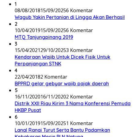
1
08/08/2018
15/09/2025
6 Komentar
Wagub Yakin Pertanian di Lingga Akan Berhasil
2
10/04/2019
15/09/2025
6 Komentar
MTQ Tanjungpinang 2019
3
15/04/2021
29/10/2025
3 Komentar
Kendaraan Wajib Untuk Dicek Fisik Untuk
Perpanjangan STNK
4
22/04/2018
2 Komentar
BPPRD gelar gebyar wajib pajak daerah
5
16/11/2020
16/11/2020
2 Komentar
Distrik XXII Riau Kirim 3 Nama Konferensi Pemuda
HKBP Pusat
6
10/01/2019
15/09/2025
1 Komentar
Lanal Ranai Turut Serta Bantu Padamkan
Kebakaran Mesin PLN Natuna