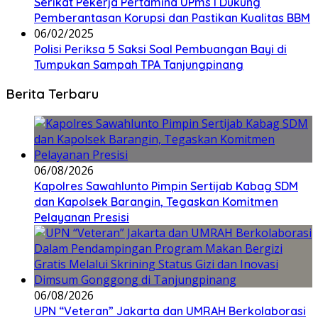
Serikat Pekerja Pertamina UPms I Dukung
Pemberantasan Korupsi dan Pastikan Kualitas BBM
06/02/2025
Polisi Periksa 5 Saksi Soal Pembuangan Bayi di
Tumpukan Sampah TPA Tanjungpinang
Berita Terbaru
06/08/2026
Kapolres Sawahlunto Pimpin Sertijab Kabag SDM
dan Kapolsek Barangin, Tegaskan Komitmen
Pelayanan Presisi
06/08/2026
UPN “Veteran” Jakarta dan UMRAH Berkolaborasi