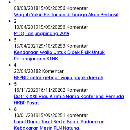
1
08/08/2018
15/09/2025
6 Komentar
Wagub Yakin Pertanian di Lingga Akan Berhasil
2
10/04/2019
15/09/2025
6 Komentar
MTQ Tanjungpinang 2019
3
15/04/2021
29/10/2025
3 Komentar
Kendaraan Wajib Untuk Dicek Fisik Untuk
Perpanjangan STNK
4
22/04/2018
2 Komentar
BPPRD gelar gebyar wajib pajak daerah
5
16/11/2020
16/11/2020
2 Komentar
Distrik XXII Riau Kirim 3 Nama Konferensi Pemuda
HKBP Pusat
6
10/01/2019
15/09/2025
1 Komentar
Lanal Ranai Turut Serta Bantu Padamkan
Kebakaran Mesin PLN Natuna