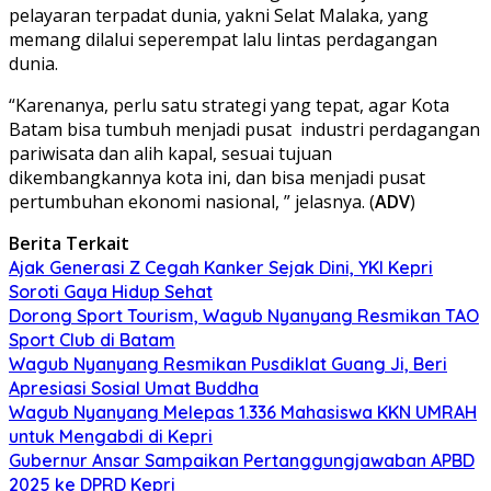
pelayaran terpadat dunia, yakni Selat Malaka, yang
memang dilalui seperempat lalu lintas perdagangan
dunia.
“Karenanya, perlu satu strategi yang tepat, agar Kota
Batam bisa tumbuh menjadi pusat industri perdagangan
pariwisata dan alih kapal, sesuai tujuan
dikembangkannya kota ini, dan bisa menjadi pusat
pertumbuhan ekonomi nasional, ” jelasnya. (
ADV
)
Berita Terkait
Ajak Generasi Z Cegah Kanker Sejak Dini, YKI Kepri
Soroti Gaya Hidup Sehat
Dorong Sport Tourism, Wagub Nyanyang Resmikan TAO
Sport Club di Batam
Wagub Nyanyang Resmikan Pusdiklat Guang Ji, Beri
Apresiasi Sosial Umat Buddha
Wagub Nyanyang Melepas 1.336 Mahasiswa KKN UMRAH
untuk Mengabdi di Kepri
Gubernur Ansar Sampaikan Pertanggungjawaban APBD
2025 ke DPRD Kepri