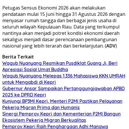
Petugas Sensus Ekonomi 2026 akan melakukan
pendataan mulai 15 Juni hingga 31 Agustus 2026 dengan
menyasar rumah tangga dan berbagai jenis usaha di
seluruh wilayah Kepulauan Riau. Data yang terkumpul
nantinya akan menjadi potret kondisi ekonomi daerah
sekaligus menjadi dasar perencanaan pembangunan
nasional yang lebih terarah dan berkelanjutan. (
ADV
)
Berita Terkait
Wagub Nyanyang Resmikan Pusdiklat Guang Ji, Beri
Apresiasi Sosial Umat Buddha
Wagub Nyanyang Melepas 1.336 Mahasiswa KKN UMRAH
untuk Mengabdi di Kepri
Gubernur Ansar Sampaikan Pertanggungjawaban APBD
2025 ke DPRD Kepri
Kunjungi BP3MI Kepri, Menteri P2MI Pastikan Pelayanan
Pekerja Migran Prima dan Humanis
Sinergi Pemprov Kepri dan Kementerian P2MI Bangun
Ekosistem Pekerja Migran Berkualitas
Pemprov Kepri Raih Penghargaan Adhi Manawa