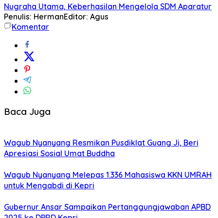
Nugraha Utama, Keberhasilan Mengelola SDM Aparatur
Penulis: Herman
Editor: Agus
Komentar
Baca Juga
Wagub Nyanyang Resmikan Pusdiklat Guang Ji, Beri
Apresiasi Sosial Umat Buddha
Wagub Nyanyang Melepas 1.336 Mahasiswa KKN UMRAH
untuk Mengabdi di Kepri
Gubernur Ansar Sampaikan Pertanggungjawaban APBD
2025 ke DPRD Kepri