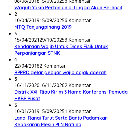
08/08/2018
15/09/2025
6 Komentar
Wagub Yakin Pertanian di Lingga Akan Berhasil
2
10/04/2019
15/09/2025
6 Komentar
MTQ Tanjungpinang 2019
3
15/04/2021
29/10/2025
3 Komentar
Kendaraan Wajib Untuk Dicek Fisik Untuk
Perpanjangan STNK
4
22/04/2018
2 Komentar
BPPRD gelar gebyar wajib pajak daerah
5
16/11/2020
16/11/2020
2 Komentar
Distrik XXII Riau Kirim 3 Nama Konferensi Pemuda
HKBP Pusat
6
10/01/2019
15/09/2025
1 Komentar
Lanal Ranai Turut Serta Bantu Padamkan
Kebakaran Mesin PLN Natuna