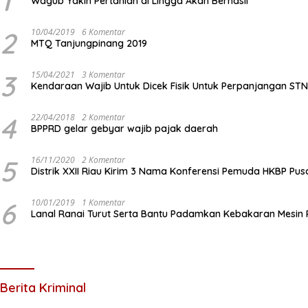
1
Wagub Yakin Pertanian di Lingga Akan Berhasil
2
10/04/2019
6 Komentar
MTQ Tanjungpinang 2019
3
15/04/2021
3 Komentar
Kendaraan Wajib Untuk Dicek Fisik Untuk Perpanjangan ST
4
22/04/2018
2 Komentar
BPPRD gelar gebyar wajib pajak daerah
5
16/11/2020
2 Komentar
Distrik XXII Riau Kirim 3 Nama Konferensi Pemuda HKBP Pus
6
10/01/2019
1 Komentar
Lanal Ranai Turut Serta Bantu Padamkan Kebakaran Mesin
Berita Kriminal