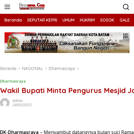
Langsung
ke
konten
Beranda
SEPUTAR KEPRI
UMUM
HUKRIM
SOSOK
GALERI
Beranda
NASIONAL
Dharmasraya
Dharmasraya
Wakil Bupati Minta Pengurus Mesjid 
Admin
24/02/2025
DK-Dharmasraya
– Menyambut datangnya bulan suci Ramadha