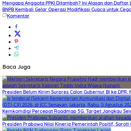
Mengapa Anggota PPKI Ditambah? Ini Alasan dan Dafta
BNPB Kembali Gelar Operasi Modifikasi Cuaca untuk Cega
Komentar
Baca Juga
Presiden Belum Kirim Surpres Calon Gubernur BI ke DPR, 
Kemkomdigi Percepat Roadmap 5G, Target Jangkau Selu
Presiden Prabowo Nilai Kinerja Pemerintah Positif, Sorot