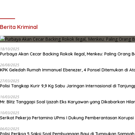
Berita Kriminal
18/10/2025
Purbaya Akan Cecar Backing Rokok Ilegal, Menkeu: Paling Orang B
26/08/2025
KPK Geledah Rumah Immanuel Ebenezer, 4 Ponsel Ditemukan di At
27/03/2025
Polisi Tangkap Kurir 9,9 Kg Sabu Jaringan Internasional di Tanjun
16/03/2025
Mr. Blitz Tanggapi Soal Ijazah Eks Karyawan yang Dikabarkan Hila
10/03/2025
Serikat Pekerja Pertamina UPms I Dukung Pemberantasan Korupsi 
06/02/2025
Polisi Periksa 5 Saksi Soal Pembuangan Bayi di Tumpukan Sampa