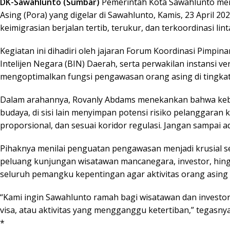
DK-Sawahlunto (Sumbar)
Pemerintah Kota Sawahlunto me
Asing (Pora) yang digelar di Sawahlunto, Kamis, 23 April
keimigrasian berjalan tertib, terukur, dan terkoordinasi lint
Kegiatan ini dihadiri oleh jajaran Forum Koordinasi Pimpin
Intelijen Negara (BIN) Daerah, serta perwakilan instansi ver
mengoptimalkan fungsi pengawasan orang asing di tingkat
Dalam arahannya, Rovanly Abdams menekankan bahwa keber
budaya, di sisi lain menyimpan potensi risiko pelanggaran
proporsional, dan sesuai koridor regulasi. Jangan sampai
Pihaknya menilai penguatan pengawasan menjadi krusial s
peluang kunjungan wisatawan mancanegara, investor, hingg
seluruh pemangku kepentingan agar aktivitas orang asing 
“Kami ingin Sawahlunto ramah bagi wisatawan dan investor 
visa, atau aktivitas yang mengganggu ketertiban,” tegasnya
*