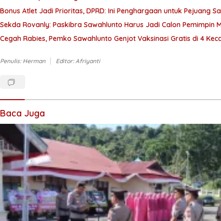
Bonus Atlet Jadi Prioritas, DPRD: Ini Penghargaan untuk Pejuang S
Sekda Rovanly: Paskibra Sawahlunto Harus Jadi Calon Pemimpin
Cegah Rabies, Pemko Sawahlunto Genjot Vaksinasi Gratis di 4 Ke
Penulis: Herman
Editor: Afriyanti
Baca Juga