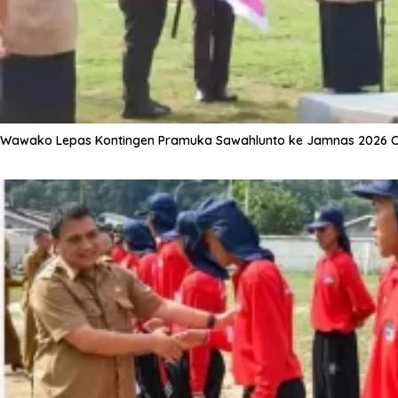
Wawako Lepas Kontingen Pramuka Sawahlunto ke Jamnas 2026 C