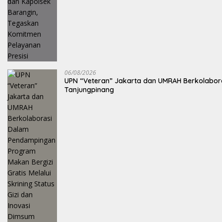
06/08/2026
UPN “Veteran” Jakarta dan UMRAH Berkolaboras
Tanjungpinang