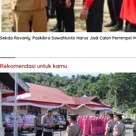
Sekda Rovanly: Paskibra Sawahlunto Harus Jadi Calon Pemimpin
Rekomendasi untuk kamu