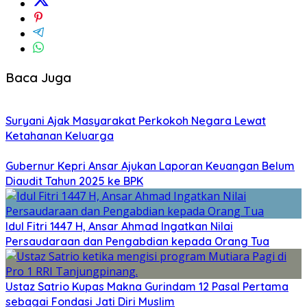
Baca Juga
Suryani Ajak Masyarakat Perkokoh Negara Lewat
Ketahanan Keluarga
Gubernur Kepri Ansar Ajukan Laporan Keuangan Belum
Diaudit Tahun 2025 ke BPK
Idul Fitri 1447 H, Ansar Ahmad Ingatkan Nilai
Persaudaraan dan Pengabdian kepada Orang Tua
Ustaz Satrio Kupas Makna Gurindam 12 Pasal Pertama
sebagai Fondasi Jati Diri Muslim