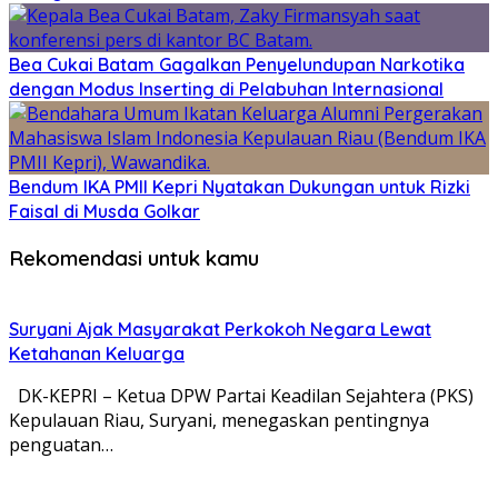
Bea Cukai Batam Gagalkan Penyelundupan Narkotika
dengan Modus Inserting di Pelabuhan Internasional
Bendum IKA PMII Kepri Nyatakan Dukungan untuk Rizki
Faisal di Musda Golkar
Rekomendasi untuk kamu
Suryani Ajak Masyarakat Perkokoh Negara Lewat
Ketahanan Keluarga
DK-KEPRI – Ketua DPW Partai Keadilan Sejahtera (PKS)
Kepulauan Riau, Suryani, menegaskan pentingnya
penguatan…