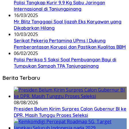
Polisi Tangkap Kurir 9,9 Kg Sabu Jaringan
Internasional di Tanjungpinang
16/03/2025
Mr. Blitz Tanggapi Soal Ijazah Eks Karyawan yang
Dikabarkan Hilang
10/03/2025
Serikat Pekerja Pertamina UPms I Dukung
Pemberantasan Korupsi dan Pastikan Kualitas BBM
06/02/2025
Polisi Periksa 5 Saksi Soal Pembuangan Bayi di
Tumpukan Sampah TPA Tanjungpinang
Berita Terbaru
08/08/2026
Presiden Belum Kirim Surpres Calon Gubernur BI ke
DPR, Masih Tunggu Proses Seleksi