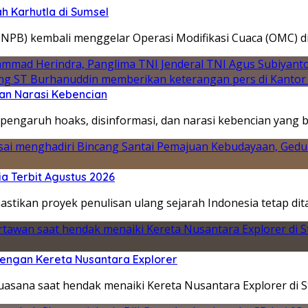
h Karhutla di Sumsel
NPB) kembali menggelar Operasi Modifikasi Cuaca (OMC) d
an Narasi Kebencian
engaruh hoaks, disinformasi, dan narasi kebencian yang b
a Terbit Agustus 2026
stikan proyek penulisan ulang sejarah Indonesia tetap di
engan Kereta Nusantara Explorer
sana saat hendak menaiki Kereta Nusantara Explorer di S