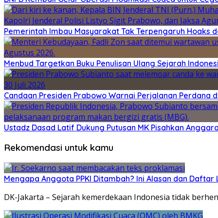
Pemerintah Imbau Masyarakat Tak Terpengaruh Hoaks d
Menbud Targetkan Buku Penulisan Ulang Sejarah Indonesi
Candaan Presiden Prabowo Warnai Perjalanan Perdana d
Ustadz Dasad Latif Dukung Putusan MK Pisahkan Anggar
Rekomendasi untuk kamu
Mengapa Anggota PPKI Ditambah? Ini Alasan dan Dafta
DK-Jakarta – Sejarah kemerdekaan Indonesia tidak berhen