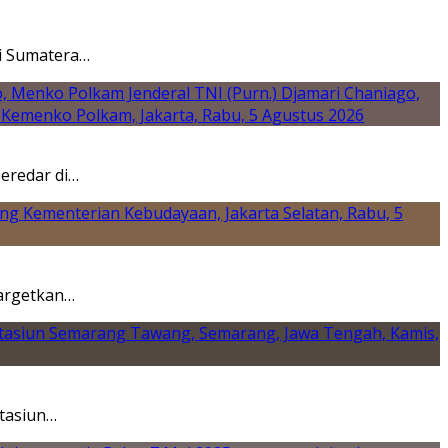
i Sumatera…
eredar di…
targetkan…
tasiun…