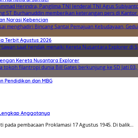
an Narasi Kebencian
a Terbit Agustus 2026
engan Kereta Nusantara Explorer
an Pendidikan dan MBG
r Lengkap Anggotanya
ti pada pembacaan Proklamasi 17 Agustus 1945. Di balik…