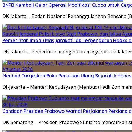
BNPB Kembali Gelar Operasi Modifikasi Cuaca untuk Cega
DK-Jakarta – Badan Nasional Penanggulangan Bencana (B
Pemerintah Imbau Masyarakat Tak Terpengaruh Hoaks d
DK-Jakarta – Pemerintah mengimbau masyarakat tidak terp
Menbud Targetkan Buku Penulisan Ulang Sejarah Indonesi
DJ-Jakarta – Menteri Kebudayaan (Menbud) Fadli Zon mema
Candaan Presiden Prabowo Warnai Perjalanan Perdana d
DK-Semarang – Presiden Prabowo Subianto mencairkan sua