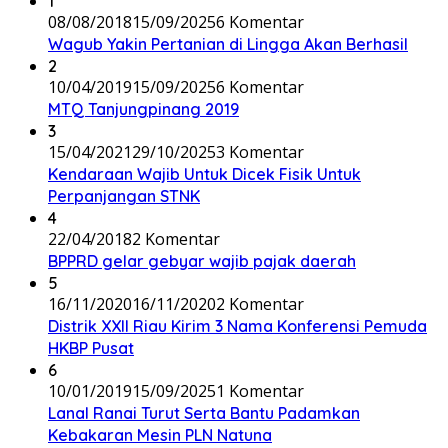
1
08/08/2018
15/09/2025
6 Komentar
Wagub Yakin Pertanian di Lingga Akan Berhasil
2
10/04/2019
15/09/2025
6 Komentar
MTQ Tanjungpinang 2019
3
15/04/2021
29/10/2025
3 Komentar
Kendaraan Wajib Untuk Dicek Fisik Untuk
Perpanjangan STNK
4
22/04/2018
2 Komentar
BPPRD gelar gebyar wajib pajak daerah
5
16/11/2020
16/11/2020
2 Komentar
Distrik XXII Riau Kirim 3 Nama Konferensi Pemuda
HKBP Pusat
6
10/01/2019
15/09/2025
1 Komentar
Lanal Ranai Turut Serta Bantu Padamkan
Kebakaran Mesin PLN Natuna