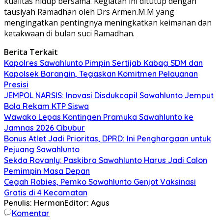
kualitas hidup bersama. Kegiatan ini ditutup dengan
tausiyah Ramadhan oleh Drs Armen.M.M yang
mengingatkan pentingnya meningkatkan keimanan dan
ketakwaan di bulan suci Ramadhan.
Berita Terkait
Kapolres Sawahlunto Pimpin Sertijab Kabag SDM dan
Kapolsek Barangin, Tegaskan Komitmen Pelayanan
Presisi
JEMPOL NARSIS: Inovasi Disdukcapil Sawahlunto Jemput
Bola Rekam KTP Siswa
Wawako Lepas Kontingen Pramuka Sawahlunto ke
Jamnas 2026 Cibubur
Bonus Atlet Jadi Prioritas, DPRD: Ini Penghargaan untuk
Pejuang Sawahlunto
Sekda Rovanly: Paskibra Sawahlunto Harus Jadi Calon
Pemimpin Masa Depan
Cegah Rabies, Pemko Sawahlunto Genjot Vaksinasi
Gratis di 4 Kecamatan
Penulis: Herman
Editor: Agus
Komentar