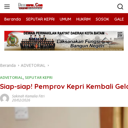
Langsung
ke
konten
Beranda
SEPUTAR KEPRI
UMUM
HUKRIM
SOSOK
GALERI
Beranda
ADVETORIAL
ADVETORIAL
,
SEPUTAR KEPRI
Siap-siap! Pemprov Kepri Kembali Ge
Sakinah Kamalia Fitri
20/02/2026