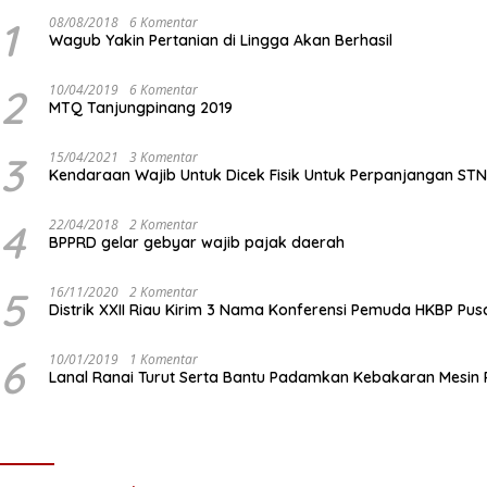
1
08/08/2018
6 Komentar
Wagub Yakin Pertanian di Lingga Akan Berhasil
2
10/04/2019
6 Komentar
MTQ Tanjungpinang 2019
3
15/04/2021
3 Komentar
Kendaraan Wajib Untuk Dicek Fisik Untuk Perpanjangan ST
4
22/04/2018
2 Komentar
BPPRD gelar gebyar wajib pajak daerah
5
16/11/2020
2 Komentar
Distrik XXII Riau Kirim 3 Nama Konferensi Pemuda HKBP Pus
6
10/01/2019
1 Komentar
Lanal Ranai Turut Serta Bantu Padamkan Kebakaran Mesin