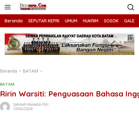
Langsung
ke
konten
Beranda
SEPUTAR KEPRI
UMUM
HUKRIM
SOSOK
GALERI
Beranda
BATAM
BATAM
Ririn Warsiti: Penguasaan Bahasa Ing
Sakinah Kamalia Fitri
10/02/2026