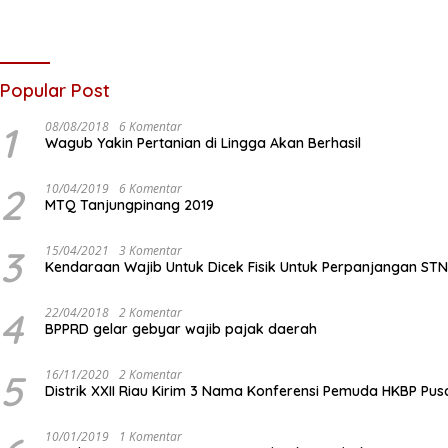
Popular Post
1
08/08/2018
6 Komentar
Wagub Yakin Pertanian di Lingga Akan Berhasil
2
10/04/2019
6 Komentar
MTQ Tanjungpinang 2019
3
15/04/2021
3 Komentar
Kendaraan Wajib Untuk Dicek Fisik Untuk Perpanjangan ST
4
22/04/2018
2 Komentar
BPPRD gelar gebyar wajib pajak daerah
5
16/11/2020
2 Komentar
Distrik XXII Riau Kirim 3 Nama Konferensi Pemuda HKBP Pus
10/01/2019
1 Komentar