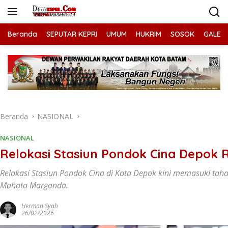
Langsung
ke
konten
Beranda
SEPUTAR KEPRI
UMUM
HUKRIM
SOSOK
GALERI
Beranda
NASIONAL
NASIONAL
Relokasi Stasiun Pondok Cina Depok 
Relokasi Stasiun Pondok Cina di Kota Depok kini memasuki tah
Mahata Margonda.
Herman Syah
26/02/2026