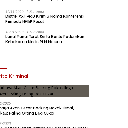
16/11/2020
2 Komentar
Distrik XXII Riau Kirim 3 Nama Konferensi
Pemuda HKBP Pusat
10/01/2019
1 Komentar
Lanal Ranai Turut Serta Bantu Padamkan
Kebakaran Mesin PLN Natuna
ita Kriminal
0/2025
baya Akan Cecar Backing Rokok Ilegal,
keu: Paling Orang Bea Cukai
8/2025