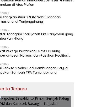
 Geledah Rumah Immanuel Ebenezer, 4 Ponsel
emukan di Atas Plafon
3/2025
isi Tangkap Kurir 9,9 Kg Sabu Jaringan
ernasional di Tanjungpinang
3/2025
 Blitz Tanggapi Soal Ijazah Eks Karyawan yang
abarkan Hilang
3/2025
ikat Pekerja Pertamina UPms I Dukung
berantasan Korupsi dan Pastikan Kualitas
M
2/2025
isi Periksa 5 Saksi Soal Pembuangan Bayi di
pukan Sampah TPA Tanjungpinang
erita Terbaru