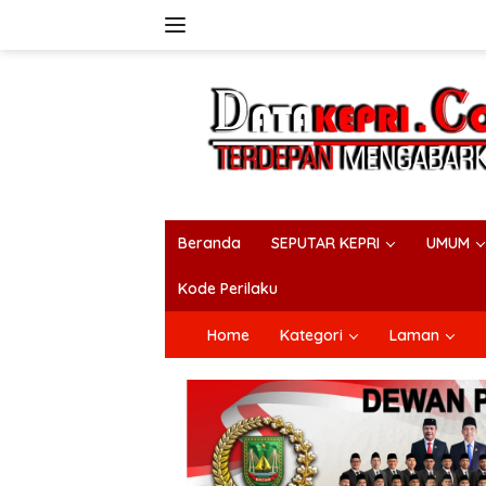
Langsung
ke
konten
Beranda
SEPUTAR KEPRI
UMUM
Kode Perilaku
Home
Kategori
Laman