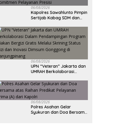
06/08/2026
Kapolres Sawahlunto Pimpin
Sertijab Kabag SDM dan
Kapolsek Barangin,
Tegaskan Komitmen
Pelayanan Presisi
06/08/2026
UPN “Veteran” Jakarta dan
UMRAH Berkolaborasi
Dalam Pendampingan
Program Makan Bergizi
Gratis Melalui Skrining
Status Gizi dan Inovasi
Dimsum Gonggong di
06/08/2026
Tanjungpinang
Polres Asahan Gelar
Syukuran dan Doa Bersama
atas Raihan Predikat
Pelayanan Prima (A) dari
Kapolri