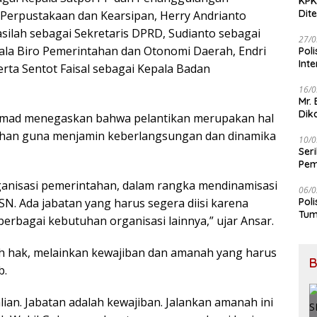
KPK
Dit
 Perpustakaan dan Kearsipan, Herry Andrianto
silah sebagai Sekretaris DPRD, Sudianto sebagai
27/0
ala Biro Pemerintahan dan Otonomi Daerah, Endri
Pol
Int
erta Sentot Faisal sebagai Kepala Badan
16/0
Mr.
Dik
mad menegaskan bahwa pelantikan merupakan hal
ahan guna menjamin keberlangsungan dan dinamika
10/0
Ser
Pem
BB
organisasi pemerintahan, dalam rangka mendinamisasi
06/0
N. Ada jabatan yang harus segera diisi karena
Pol
Tum
erbagai kebutuhan organisasi lainnya,” ujar Ansar.
h hak, melainkan kewajiban dan amanah yang harus
B
b.
ian. Jabatan adalah kewajiban. Jalankan amanah ini