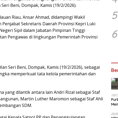
 Seri Beni, Dompak, Kamis (19/2/2026).
5
auan Riau, Ansar Ahmad, didampingi Wakil
Penjabat Sekretaris Daerah Provinsi Kepri Luki
6
Negeri Sipil dalam Jabatan Pimpinan Tinggi
atan Pengawas di lingkungan Pemerintah Provinsi
Wan Seri Beni, Dompak, Kamis (19/2/2026), sebagai
Ber
rangka memperkuat tata kelola pemerintahan dan
 yang dilantik antara lain Andri Rizal sebagai Staf
18/1
angunan, Martin Luther Maromon sebagai Staf Ahli
Pur
Men
ngembangan SDM.
26/0
sebagai Kepala Satpol PP dan Penanggulangan