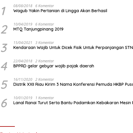
1
08/08/2018
6 Komentar
Wagub Yakin Pertanian di Lingga Akan Berhasil
2
10/04/2019
6 Komentar
MTQ Tanjungpinang 2019
3
15/04/2021
3 Komentar
Kendaraan Wajib Untuk Dicek Fisik Untuk Perpanjangan ST
4
22/04/2018
2 Komentar
BPPRD gelar gebyar wajib pajak daerah
5
16/11/2020
2 Komentar
Distrik XXII Riau Kirim 3 Nama Konferensi Pemuda HKBP Pus
6
10/01/2019
1 Komentar
Lanal Ranai Turut Serta Bantu Padamkan Kebakaran Mesin