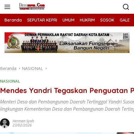
Langsung
ke
konten
Beranda
SEPUTAR KEPRI
UMUM
HUKRIM
SOSOK
GALERI
Beranda
NASIONAL
NASIONAL
Mendes Yandri Tegaskan Penguatan 
Menteri Desa dan Pembangunan Daerah Tertinggal Yandri Susa
lingkungan Kementerian Desa dan Pembangunan Daerah Tertin
Herman Syah
23/02/2026