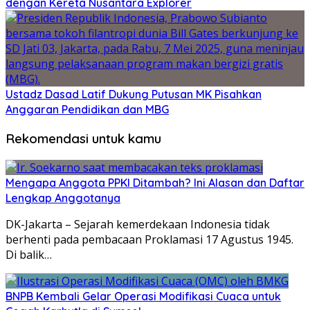
dengan Kereta Nusantara Explorer
Ustadz Dasad Latif Dukung Putusan MK Pisahkan
Anggaran Pendidikan dan MBG
Rekomendasi untuk kamu
Mengapa Anggota PPKI Ditambah? Ini Alasan dan Daftar
Lengkap Anggotanya
DK-Jakarta – Sejarah kemerdekaan Indonesia tidak
berhenti pada pembacaan Proklamasi 17 Agustus 1945.
Di balik…
BNPB Kembali Gelar Operasi Modifikasi Cuaca untuk