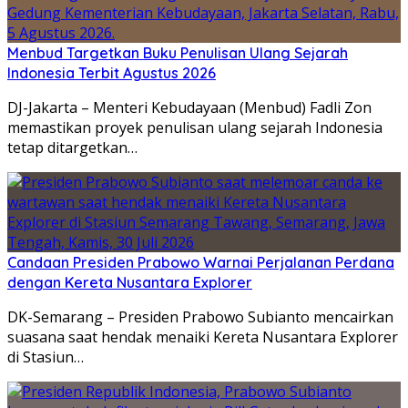
Menbud Targetkan Buku Penulisan Ulang Sejarah
Indonesia Terbit Agustus 2026
DJ-Jakarta – Menteri Kebudayaan (Menbud) Fadli Zon
memastikan proyek penulisan ulang sejarah Indonesia
tetap ditargetkan…
Candaan Presiden Prabowo Warnai Perjalanan Perdana
dengan Kereta Nusantara Explorer
DK-Semarang – Presiden Prabowo Subianto mencairkan
suasana saat hendak menaiki Kereta Nusantara Explorer
di Stasiun…