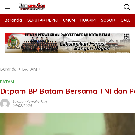
Langsung
ke
konten
Beranda
SEPUTAR KEPRI
UMUM
HUKRIM
SOSOK
GALERI
Beranda
BATAM
BATAM
Ditpam BP Batam Bersama TNI dan Pol
Sakinah Kamalia Fitri
04/02/2026