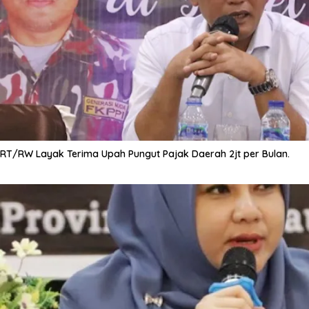
RT/RW Layak Terima Upah Pungut Pajak Daerah 2jt per Bulan.