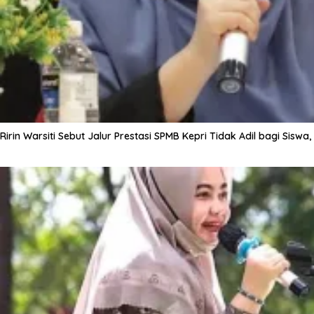
Ririn Warsiti Sebut Jalur Prestasi SPMB Kepri Tidak Adil bagi Siswa,