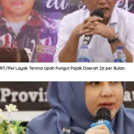
RT/RW Layak Terima Upah Pungut Pajak Daerah 2jt per Bulan.