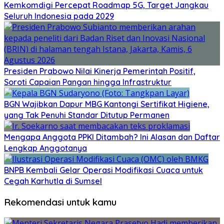
Kemkomdigi Percepat Roadmap 5G, Target Jangkau
Seluruh Indonesia pada 2029
Presiden Prabowo Nilai Kinerja Pemerintah Positif,
Soroti Capaian Pangan hingga Infrastruktur
BGN Wajibkan Dapur MBG Kantongi Sertifikat Higiene,
yang Tak Penuhi Standar Ditutup Permanen
Mengapa Anggota PPKI Ditambah? Ini Alasan dan Daftar
Lengkap Anggotanya
BNPB Kembali Gelar Operasi Modifikasi Cuaca untuk
Cegah Karhutla di Sumsel
Rekomendasi untuk kamu