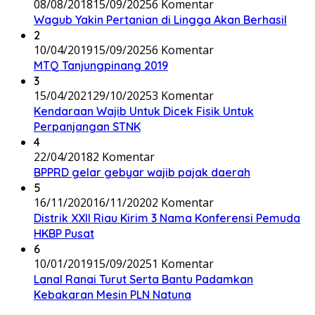
08/08/2018
15/09/2025
6 Komentar
Wagub Yakin Pertanian di Lingga Akan Berhasil
2
10/04/2019
15/09/2025
6 Komentar
MTQ Tanjungpinang 2019
3
15/04/2021
29/10/2025
3 Komentar
Kendaraan Wajib Untuk Dicek Fisik Untuk
Perpanjangan STNK
4
22/04/2018
2 Komentar
BPPRD gelar gebyar wajib pajak daerah
5
16/11/2020
16/11/2020
2 Komentar
Distrik XXII Riau Kirim 3 Nama Konferensi Pemuda
HKBP Pusat
6
10/01/2019
15/09/2025
1 Komentar
Lanal Ranai Turut Serta Bantu Padamkan
Kebakaran Mesin PLN Natuna