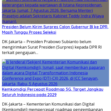
Presiden Belum Kirim Surpres Calon Gubernur BI ke DPR,
Masih Tunggu Proses Seleksi
DK-Jakarta – Presiden Prabowo Subianto belum
mengirimkan Surat Presiden (Surpres) kepada DPR RI
terkait pengajuan…
Kemkomdigi Percepat Roadmap 5G, Target Jangkau
Seluruh Indonesia pada 2029
DK-Jakarta – Kementerian Komunikasi dan Digital
(Kemkomdigi) mempercepat roadmap pengembangan