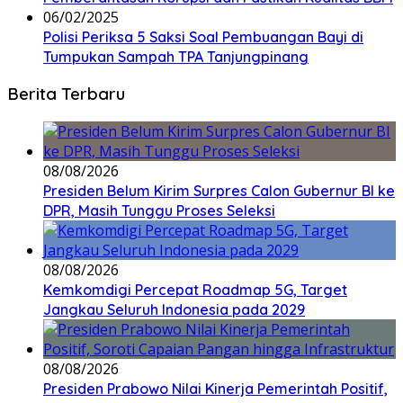
06/02/2025
Polisi Periksa 5 Saksi Soal Pembuangan Bayi di
Tumpukan Sampah TPA Tanjungpinang
Berita Terbaru
08/08/2026
Presiden Belum Kirim Surpres Calon Gubernur BI ke
DPR, Masih Tunggu Proses Seleksi
08/08/2026
Kemkomdigi Percepat Roadmap 5G, Target
Jangkau Seluruh Indonesia pada 2029
08/08/2026
Presiden Prabowo Nilai Kinerja Pemerintah Positif,