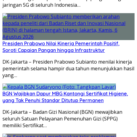
jaringan 5G di seluruh Indonesia…
Presiden Prabowo Nilai Kinerja Pemerintah Positif,
Soroti Capaian Pangan hingga Infrastruktur
DK-Jakarta – Presiden Prabowo Subianto menilai kinerja
pemerintah selama hampir dua tahun menunjukkan hasil
yang…
BGN Wajibkan Dapur MBG Kantongi Sertifikat Higiene,
yang Tak Penuhi Standar Ditutup Permanen
DK-Jakarta – Badan Gizi Nasional (BGN) mewajibkan
seluruh Satuan Pelayanan Pemenuhan Gizi (SPPG)
memiliki Sertifikat…