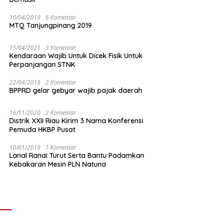
10/04/2019
6 Komentar
MTQ Tanjungpinang 2019
15/04/2021
3 Komentar
Kendaraan Wajib Untuk Dicek Fisik Untuk
Perpanjangan STNK
22/04/2018
2 Komentar
BPPRD gelar gebyar wajib pajak daerah
16/11/2020
2 Komentar
Distrik XXII Riau Kirim 3 Nama Konferensi
Pemuda HKBP Pusat
10/01/2019
1 Komentar
Lanal Ranai Turut Serta Bantu Padamkan
Kebakaran Mesin PLN Natuna