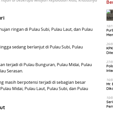
Ber
ri
18/1
jan ringan di Pulau Subi, Pulau Laut, dan Pulau
Pur
Men
26/0
ngga sedang berlanjut di Pulau Subi, Pulau
KPK
Dit
27/0
an terjadi di Pulau Bunguran, Pulau Midai, Pulau
Pol
ulau Serasan.
Int
16/0
g masih berpotensi terjadi di sebagian besar
Mr.
Pulau Midai, Pulau Laut, Pulau Subi, dan Pulau
Dik
10/0
Ser
ut
Pem
BB