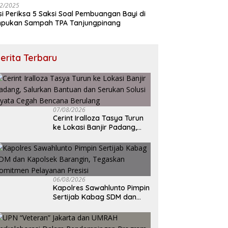
2/2025
isi Periksa 5 Saksi Soal Pembuangan Bayi di
pukan Sampah TPA Tanjungpinang
erita Terbaru
07/08/2026
Cerint Iralloza Tasya Turun
ke Lokasi Banjir Padang,
Salurkan Bantuan dan
Serukan Solusi Nyata Cegah
Bencana Berulang
06/08/2026
Kapolres Sawahlunto Pimpin
Sertijab Kabag SDM dan
Kapolsek Barangin,
Tegaskan Komitmen
Pelayanan Presisi