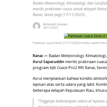
Badan Meteorologi, Klimatologi, dan Geofis
merilis prakiraan cuaca untuk wilayah Natu
Ranai, Senin pagi (17/11/2025).
Muhamad Ginanjar
18/11/2025
Pantauan cuaca Senin (17/11/2025) melalui satelit Hima
Ranai —
Badan Meteorologi, Klimatologi,
Asrul Saparuddin
merilis prakiraan cuac
program
Info Cuaca
Pro2 RRI Ranai, Senin
Asrul menjelaskan bahwa kondisi atmosf
lapisan atas serta udara yang labil. Kom
beberapa wilayah Kepulauan Riau, khusu
“Tingginya kelembapan udara di lapisan a
diperkirakan memicu pertumbuhan awan 