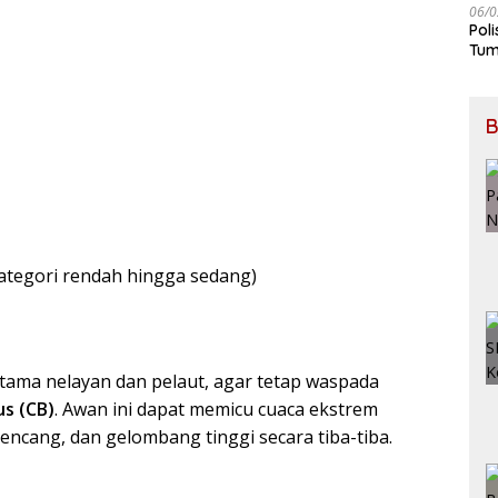
06/0
Pol
Tum
B
kategori rendah hingga sedang)
ama nelayan dan pelaut, agar tetap waspada
s (CB)
. Awan ini dapat memicu cuaca ekstrem
 kencang, dan gelombang tinggi secara tiba-tiba.