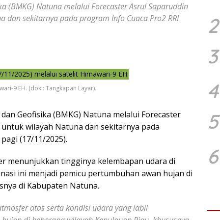
ika (BMKG) Natuna melalui Forecaster Asrul Saparuddin
na dan sekitarnya pada program Info Cuaca Pro2 RRI
2
3
4
wari-9 EH. (dok : Tangkapan Layar).
 dan Geofisika (BMKG) Natuna melalui Forecaster
5
a untuk wilayah Natuna dan sekitarnya pada
 pagi (17/11/2025).
6
er menunjukkan tingginya kelembapan udara di
binasi ini menjadi pemicu pertumbuhan awan hujan di
snya di Kabupaten Natuna.
tmosfer atas serta kondisi udara yang labil
hujan di beberapa wilayah Kepulauan Riau, khususnya