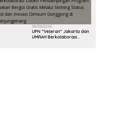
06/08/2026
UPN “Veteran” Jakarta dan
UMRAH Berkolaborasi
Dalam Pendampingan
Program Makan Bergizi
Gratis Melalui Skrining
Status Gizi dan Inovasi
Dimsum Gonggong di
Tanjungpinang