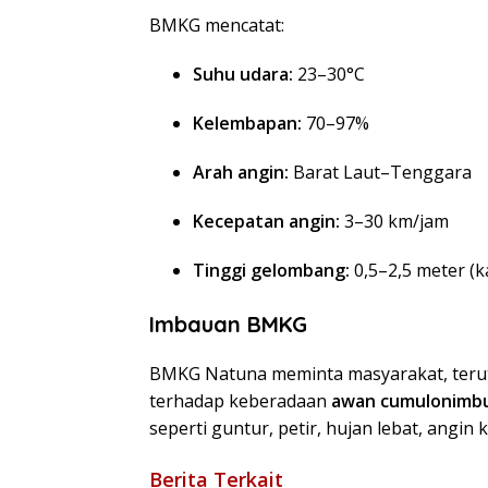
BMKG mencatat:
Suhu udara:
23–30°C
Kelembapan:
70–97%
Arah angin:
Barat Laut–Tenggara
Kecepatan angin:
3–30 km/jam
Tinggi gelombang:
0,5–2,5 meter (
Imbauan BMKG
BMKG Natuna meminta masyarakat, terut
terhadap keberadaan
awan cumulonimbu
seperti guntur, petir, hujan lebat, angin
Berita Terkait