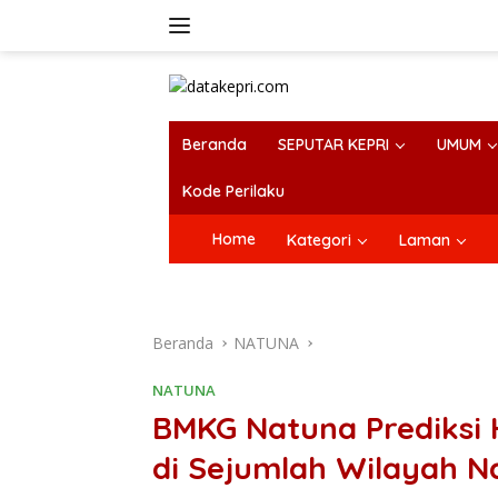
Langsung
ke
konten
Beranda
SEPUTAR KEPRI
UMUM
Kode Perilaku
Home
Kategori
Laman
Beranda
NATUNA
NATUNA
BMKG Natuna Prediksi
di Sejumlah Wilayah N