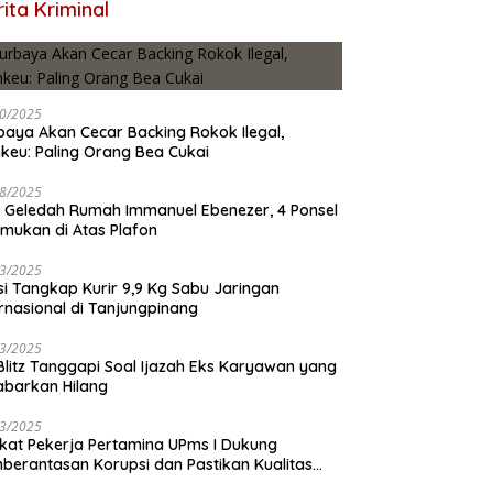
ita Kriminal
0/2025
baya Akan Cecar Backing Rokok Ilegal,
keu: Paling Orang Bea Cukai
8/2025
 Geledah Rumah Immanuel Ebenezer, 4 Ponsel
emukan di Atas Plafon
3/2025
isi Tangkap Kurir 9,9 Kg Sabu Jaringan
ernasional di Tanjungpinang
3/2025
 Blitz Tanggapi Soal Ijazah Eks Karyawan yang
abarkan Hilang
3/2025
ikat Pekerja Pertamina UPms I Dukung
berantasan Korupsi dan Pastikan Kualitas
M