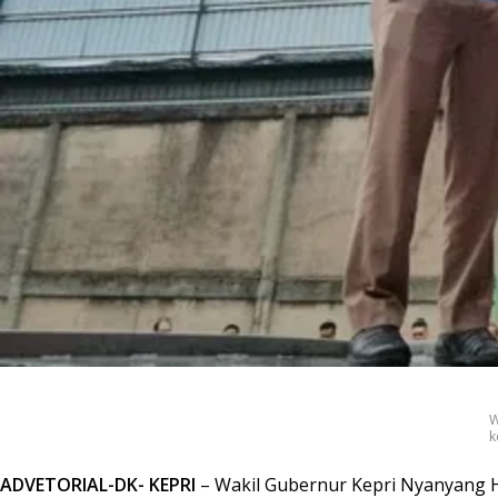
W
k
ADVETORIAL-DK- KEPRI
– Wakil Gubernur Kepri Nyanyang 