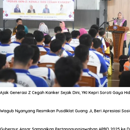
Ajak Generasi Z Cegah Kanker Sejak Dini, YKI Kepri Soroti Gaya Hi
Wagub Nyanyang Resmikan Pusdiklat Guang Ji, Beri Apresiasi Sos
Gubernur Ansar Sampaikan Pertanggungjawaban APBD 2025 ke D