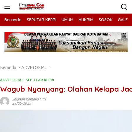
Langsung
ke
konten
Beranda
SEPUTAR KEPRI
UMUM
HUKRIM
SOSOK
GALERI
Beranda
ADVETORIAL
ADVETORIAL
,
SEPUTAR KEPRI
Wagub Nyanyang: Olahan Kelapa Jadi
Sakinah Kamalia Fitri
29/06/2025