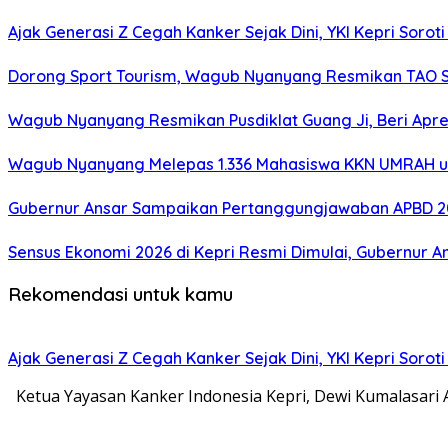
Ajak Generasi Z Cegah Kanker Sejak Dini, YKI Kepri Sorot
Dorong Sport Tourism, Wagub Nyanyang Resmikan TAO S
Wagub Nyanyang Resmikan Pusdiklat Guang Ji, Beri Apre
Wagub Nyanyang Melepas 1.336 Mahasiswa KKN UMRAH un
Gubernur Ansar Sampaikan Pertanggungjawaban APBD 2
Sensus Ekonomi 2026 di Kepri Resmi Dimulai, Gubernur 
Rekomendasi untuk kamu
Ajak Generasi Z Cegah Kanker Sejak Dini, YKI Kepri Sorot
Ketua Yayasan Kanker Indonesia Kepri, Dewi Kumalasari