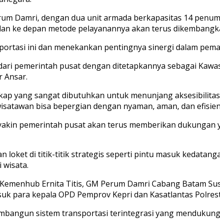
rum Damri, dengan dua unit armada berkapasitas 14 penumpa
, dan ke depan metode pelayanannya akan terus dikembangkan
portasi ini dan menekankan pentingnya sinergi dalam pem
dari pemerintah pusat dengan ditetapkannya sebagai Kawasa
 Ansar.
ap yang sangat dibutuhkan untuk menunjang aksesibilitas 
isatawan bisa bepergian dengan nyaman, aman, dan efisien
ya yakin pemerintah pusat akan terus memberikan dukungan 
oket di titik-titik strategis seperti pintu masuk kedata
 wisata.
lan Kemenhub Ernita Titis, GM Perum Damri Cabang Batam Su
asuk para kepala OPD Pemprov Kepri dan Kasatlantas Polre
embangun sistem transportasi terintegrasi yang mendukun