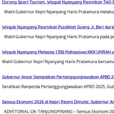
Dorong Sport Tourism, Wagub Nyanyang Resmikan TAO S
Wakil Gubernur Kepri Nyanyang Haris Pratamura melaku
Wagub Nyanyang Resmikan Pusdiklat Guang Ji, Beri Apre
Wakil Gubernur Kepri Nyanyang Haris Pratamura pada pe
Wagub Nyanyang Melepas 1.336 Mahasiswa KKN UMRAH un
Wakil Gubernur Kepri Nyanyang Haris Pratamura bersama
Gubernur Ansar Sampaikan Pertanggungjawaban APBD 2
Serahkan Ranperda Pertanggungjawaban APBD 2025, Gub
Sensus Ekonomi 2026 di Kepri Resmi Dimulai, Gubernur 
ADVETORIAL-DK-TANJUNGPINANG – Sensus Ekonomi 2026 di 