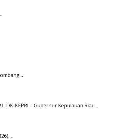
…
elombang…
L-DK-KEPRI – Gubernur Kepulauan Riau…
026)….