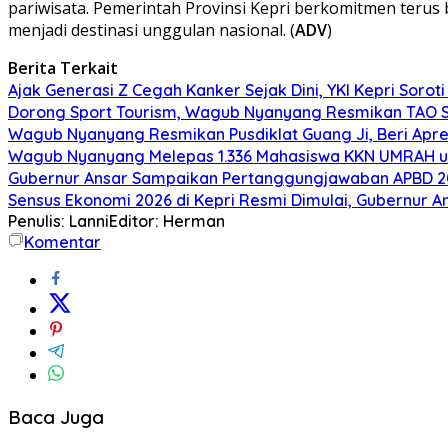
pariwisata. Pemerintah Provinsi Kepri berkomitmen teru
menjadi destinasi unggulan nasional. (
ADV
)
Berita Terkait
Ajak Generasi Z Cegah Kanker Sejak Dini, YKI Kepri Sorot
Dorong Sport Tourism, Wagub Nyanyang Resmikan TAO S
Wagub Nyanyang Resmikan Pusdiklat Guang Ji, Beri Apre
Wagub Nyanyang Melepas 1.336 Mahasiswa KKN UMRAH un
Gubernur Ansar Sampaikan Pertanggungjawaban APBD 2
Sensus Ekonomi 2026 di Kepri Resmi Dimulai, Gubernur 
Penulis: Lanni
Editor: Herman
Komentar
Baca Juga