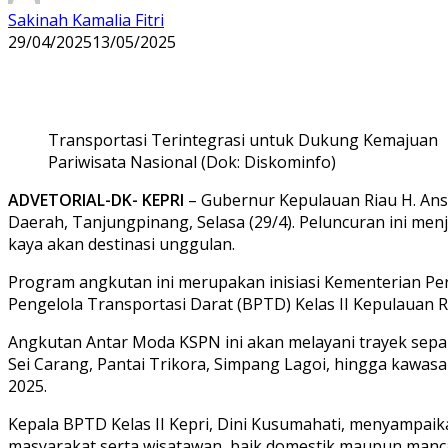
Sakinah Kamalia Fitri
29/04/2025
13/05/2025
Transportasi Terintegrasi untuk Dukung Kemajuan
Pariwisata Nasional (Dok: Diskominfo)
ADVETORIAL-DK- KEPRI
– Gubernur Kepulauan Riau H. Ans
Daerah, Tanjungpinang, Selasa (29/4). Peluncuran ini m
kaya akan destinasi unggulan.
Program angkutan ini merupakan inisiasi Kementerian Per
Pengelola Transportasi Darat (BPTD) Kelas II Kepulauan 
Angkutan Antar Moda KSPN ini akan melayani trayek sepanj
Sei Carang, Pantai Trikora, Simpang Lagoi, hingga kawa
2025.
Kepala BPTD Kelas II Kepri, Dini Kusumahati, menyampaika
masyarakat serta wisatawan, baik domestik maupun manc