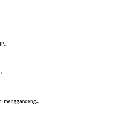
KMP…
eh…
ini menggandeng…
…