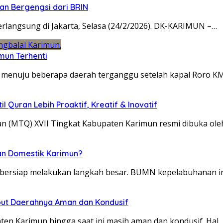
an Bergengsi dari BRIN
rlangsung di Jakarta, Selasa (24/2/2026). DK-KARIMUN –…
mun Terhenti
n menuju beberapa daerah terganggu setelah kapal Roro 
 Quran Lebih Proaktif, Kreatif & Inovatif
an (MTQ) XVII Tingkat Kabupaten Karimun resmi dibuka ol
han Domestik Karimun?
 bersiap melakukan langkah besar. BUMN kepelabuhanan 
but Daerahnya Aman dan Kondusif
n Karimun hingga saat ini masih aman dan kondusif. Hal