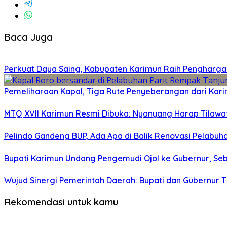
Baca Juga
Perkuat Daya Saing, Kabupaten Karimun Raih Pengharga
Pemeliharaan Kapal, Tiga Rute Penyeberangan dari Kari
MTQ XVII Karimun Resmi Dibuka: Nyanyang Harap Tilawatil
Pelindo Gandeng BUP, Ada Apa di Balik Renovasi Pelabu
Bupati Karimun Undang Pengemudi Ojol ke Gubernur, Se
Wujud Sinergi Pemerintah Daerah: Bupati dan Gubernur T
Rekomendasi untuk kamu