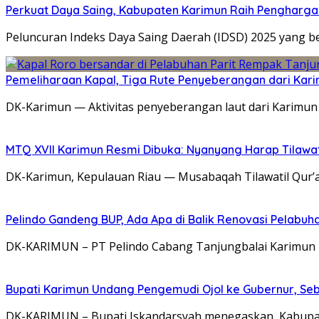
Perkuat Daya Saing, Kabupaten Karimun Raih Pengharga
Peluncuran Indeks Daya Saing Daerah (IDSD) 2025 yang be
Pemeliharaan Kapal, Tiga Rute Penyeberangan dari Kari
DK-Karimun — Aktivitas penyeberangan laut dari Karimu
MTQ XVII Karimun Resmi Dibuka: Nyanyang Harap Tilawatil
DK-Karimun, Kepulauan Riau — Musabaqah Tilawatil Qur’
Pelindo Gandeng BUP, Ada Apa di Balik Renovasi Pelabu
DK-KARIMUN – PT Pelindo Cabang Tanjungbalai Karimun
Bupati Karimun Undang Pengemudi Ojol ke Gubernur, Se
DK-KARIMUN – Bupati Iskandarsyah menegaskan, Kabupate