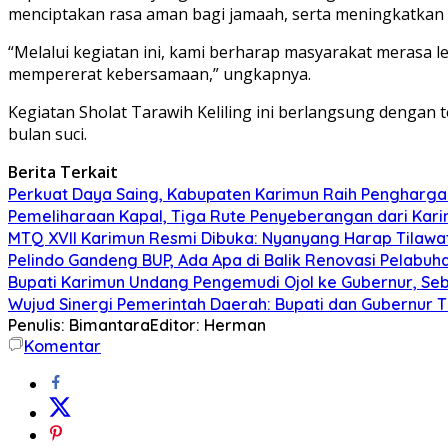
menciptakan rasa aman bagi jamaah, serta meningkatkan
“Melalui kegiatan ini, kami berharap masyarakat merasa
mempererat kebersamaan,” ungkapnya.
Kegiatan Sholat Tarawih Keliling ini berlangsung dengan 
bulan suci.
Berita Terkait
Perkuat Daya Saing, Kabupaten Karimun Raih Pengharga
Pemeliharaan Kapal, Tiga Rute Penyeberangan dari Kari
MTQ XVII Karimun Resmi Dibuka: Nyanyang Harap Tilawatil
Pelindo Gandeng BUP, Ada Apa di Balik Renovasi Pelabu
Bupati Karimun Undang Pengemudi Ojol ke Gubernur, Se
Wujud Sinergi Pemerintah Daerah: Bupati dan Gubernur T
Penulis: Bimantara
Editor: Herman
Komentar