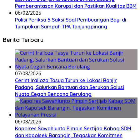
Pemberantasan Korupsi dan Pastikan Kualitas BBM
06/02/2025
Polisi Periksa 5 Saksi Soal Pembuangan Bayi di
Tumpukan Sampah TPA Tanjungpinang
Berita Terbaru
07/08/2026
Cerint Iralloza Tasya Turun ke Lokasi Banjir
Padang, Salurkan Bantuan dan Serukan Solusi
Nyata Cegah Bencana Berulang
06/08/2026
Kapolres Sawahlunto Pimpin Sertijab Kabag SDM
dan Kapolsek Barangin, Tegaskan Komitmen