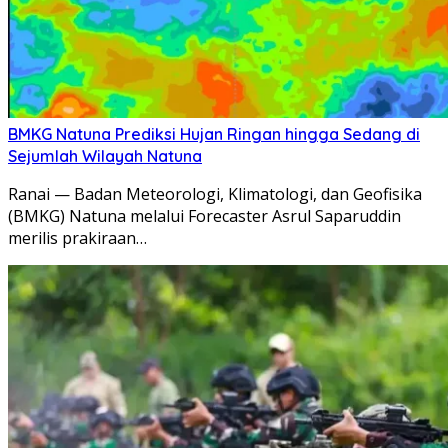
BMKG Natuna Prediksi Hujan Ringan hingga Sedang di
Sejumlah Wilayah Natuna
Ranai — Badan Meteorologi, Klimatologi, dan Geofisika
(BMKG) Natuna melalui Forecaster Asrul Saparuddin
merilis prakiraan…