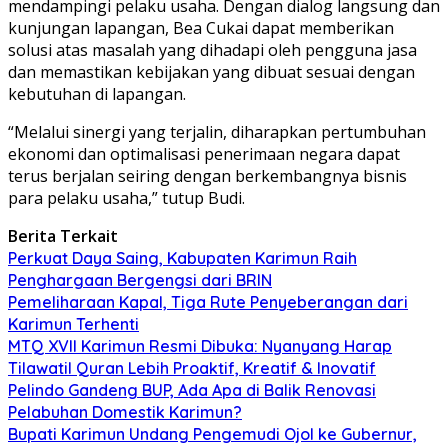
mendampingi pelaku usaha. Dengan dialog langsung dan
kunjungan lapangan, Bea Cukai dapat memberikan
solusi atas masalah yang dihadapi oleh pengguna jasa
dan memastikan kebijakan yang dibuat sesuai dengan
kebutuhan di lapangan.
“Melalui sinergi yang terjalin, diharapkan pertumbuhan
ekonomi dan optimalisasi penerimaan negara dapat
terus berjalan seiring dengan berkembangnya bisnis
para pelaku usaha,” tutup Budi.
Berita Terkait
Perkuat Daya Saing, Kabupaten Karimun Raih
Penghargaan Bergengsi dari BRIN
Pemeliharaan Kapal, Tiga Rute Penyeberangan dari
Karimun Terhenti
MTQ XVII Karimun Resmi Dibuka: Nyanyang Harap
Tilawatil Quran Lebih Proaktif, Kreatif & Inovatif
Pelindo Gandeng BUP, Ada Apa di Balik Renovasi
Pelabuhan Domestik Karimun?
Bupati Karimun Undang Pengemudi Ojol ke Gubernur,