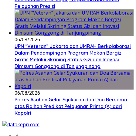
Pelayanan Presisi
06/08/2026
UPN “Veteran” Jakarta dan UMRAH Berkolaborasi
Dalam Pendampingan Program Makan Bergizi
Gratis Melalui Skrining Status Gizi dan Inovasi
Dimsum Gonggong di Tanjungpinang
06/08/2026
Polres Asahan Gelar Syukuran dan Doa Bersama
atas Raihan Predikat Pelayanan Prima (A) dari
Kapolri