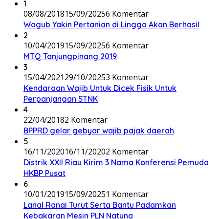
1
08/08/2018
15/09/2025
6 Komentar
Wagub Yakin Pertanian di Lingga Akan Berhasil
2
10/04/2019
15/09/2025
6 Komentar
MTQ Tanjungpinang 2019
3
15/04/2021
29/10/2025
3 Komentar
Kendaraan Wajib Untuk Dicek Fisik Untuk
Perpanjangan STNK
4
22/04/2018
2 Komentar
BPPRD gelar gebyar wajib pajak daerah
5
16/11/2020
16/11/2020
2 Komentar
Distrik XXII Riau Kirim 3 Nama Konferensi Pemuda
HKBP Pusat
6
10/01/2019
15/09/2025
1 Komentar
Lanal Ranai Turut Serta Bantu Padamkan
Kebakaran Mesin PLN Natuna