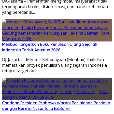
DK-Jakarta – Pemerintah mengimbau masyarakat tidak
terpengaruh hoaks, disinformasi, dan narasi kebencian
yang beredar di…
Menbud Targetkan Buku Penulisan Ulang Sejarah
Indonesia Terbit Agustus 2026
DJ-Jakarta – Menteri Kebudayaan (Menbud) Fadli Zon
memastikan proyek penulisan ulang sejarah Indonesia
tetap ditargetkan…
Candaan Presiden Prabowo Warnai Perjalanan Perdana
dengan Kereta Nusantara Explorer