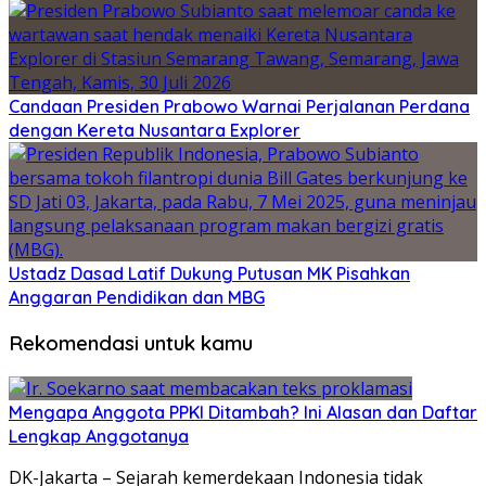
Candaan Presiden Prabowo Warnai Perjalanan Perdana
dengan Kereta Nusantara Explorer
Ustadz Dasad Latif Dukung Putusan MK Pisahkan
Anggaran Pendidikan dan MBG
Rekomendasi untuk kamu
Mengapa Anggota PPKI Ditambah? Ini Alasan dan Daftar
Lengkap Anggotanya
DK-Jakarta – Sejarah kemerdekaan Indonesia tidak