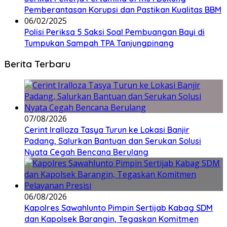
Pemberantasan Korupsi dan Pastikan Kualitas BBM
06/02/2025
Polisi Periksa 5 Saksi Soal Pembuangan Bayi di
Tumpukan Sampah TPA Tanjungpinang
Berita Terbaru
07/08/2026
Cerint Iralloza Tasya Turun ke Lokasi Banjir
Padang, Salurkan Bantuan dan Serukan Solusi
Nyata Cegah Bencana Berulang
06/08/2026
Kapolres Sawahlunto Pimpin Sertijab Kabag SDM
dan Kapolsek Barangin, Tegaskan Komitmen