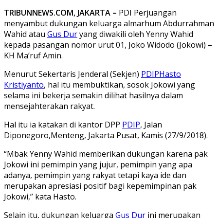
TRIBUNNEWS.COM, JAKARTA –
PDI Perjuangan
menyambut dukungan keluarga almarhum Abdurrahman
Wahid atau
Gus Dur
yang diwakili oleh Yenny Wahid
kepada pasangan nomor urut 01, Joko Widodo (Jokowi) –
KH Ma’ruf Amin.
Menurut Sekertaris Jenderal (Sekjen)
PDIP
Hasto
Kristiyanto
, hal itu membuktikan, sosok Jokowi yang
selama ini bekerja semakin dilihat hasilnya dalam
mensejahterakan rakyat.
Hal itu ia katakan di kantor DPP
PDIP
, Jalan
Diponegoro,Menteng, Jakarta Pusat, Kamis (27/9/2018).
“Mbak Yenny Wahid memberikan dukungan karena pak
Jokowi ini pemimpin yang jujur, pemimpin yang apa
adanya, pemimpin yang rakyat tetapi kaya ide dan
merupakan apresiasi positif bagi kepemimpinan pak
Jokowi,” kata Hasto.
Selain itu, dukungan keluarga
Gus Dur
ini merupakan