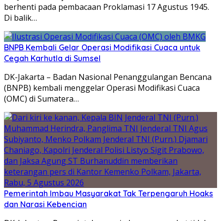
berhenti pada pembacaan Proklamasi 17 Agustus 1945.
Di balik…
BNPB Kembali Gelar Operasi Modifikasi Cuaca untuk
Cegah Karhutla di Sumsel
DK-Jakarta – Badan Nasional Penanggulangan Bencana
(BNPB) kembali menggelar Operasi Modifikasi Cuaca
(OMC) di Sumatera…
Pemerintah Imbau Masyarakat Tak Terpengaruh Hoaks
dan Narasi Kebencian