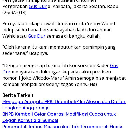
Pergerakan
Gus Dur
di Kalibata, Jakarta Selatan, Rabu
(26/9/2018).
Pernyataan sikap diawali dengan cerita Yenny Wahid
hidup sederhana bersama ayahanda Abdurrahman
Wahid atau
Gus Dur
semasa di bangku kuliah.
“Oleh karena itu kami membutuhkan pemimpin yang
sederhana,” ucapnya.
“Dengan mengucap basmallah Konsorsium Kader
Gus
Dur
menyatakan dukungan kepada calon presiden
nomor 1 Joko Widodo-Maruf Amin semoga bisa menjabat
kembali menjadi presiden,” tegas Yenny.(
Hs
)
Berita Terkait
Mengapa Anggota PPKI Ditambah? Ini Alasan dan Daftar
Lengkap Anggotanya
BNPB Kembali Gelar Operasi Modifikasi Cuaca untuk
Cegah Karhutla di Sumsel
Pemerintah Imbau Masyarakat Tak Terpengaruh Hoaks