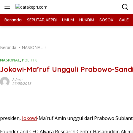
Langsung
ke
konten
Beranda
SEPUTAR KEPRI
UMUM
HUKRIM
SOSOK
GALERI
Beranda
NASIONAL
NASIONAL
,
POLITIK
Jokowi-Ma’ruf Ungguli Prabowo-Sandia
Admin
26/08/2018
presiden,
Jokowi
-Ma’ruf Amin unggul dari Prabowo Subiant
Founder and CEO Alvara Research Center Hasanuddin Ali me