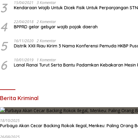
3
15/04/2021
3 Komentar
Kendaraan Wajib Untuk Dicek Fisik Untuk Perpanjangan ST
4
22/04/2018
2 Komentar
BPPRD gelar gebyar wajib pajak daerah
5
16/11/2020
2 Komentar
Distrik XXII Riau Kirim 3 Nama Konferensi Pemuda HKBP Pus
6
10/01/2019
1 Komentar
Lanal Ranai Turut Serta Bantu Padamkan Kebakaran Mesin
Berita Kriminal
18/10/2025
Purbaya Akan Cecar Backing Rokok Ilegal, Menkeu: Paling Orang B
26/08/2025