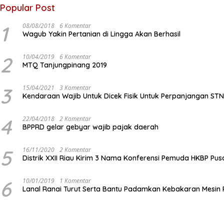
Popular Post
1
08/08/2018
6 Komentar
Wagub Yakin Pertanian di Lingga Akan Berhasil
2
10/04/2019
6 Komentar
MTQ Tanjungpinang 2019
3
15/04/2021
3 Komentar
Kendaraan Wajib Untuk Dicek Fisik Untuk Perpanjangan ST
4
22/04/2018
2 Komentar
BPPRD gelar gebyar wajib pajak daerah
5
16/11/2020
2 Komentar
Distrik XXII Riau Kirim 3 Nama Konferensi Pemuda HKBP Pus
6
10/01/2019
1 Komentar
Lanal Ranai Turut Serta Bantu Padamkan Kebakaran Mesin