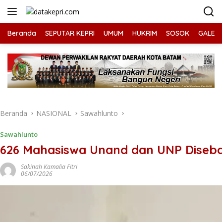
Langsung
ke
konten
Beranda
SEPUTAR KEPRI
UMUM
HUKRIM
SOSOK
GALERI
Beranda
NASIONAL
Sawahlunto
Sawahlunto
626 Mahasiswa Unand dan UNP Diseba
Sakinah Kamalia Fitri
06/07/2026