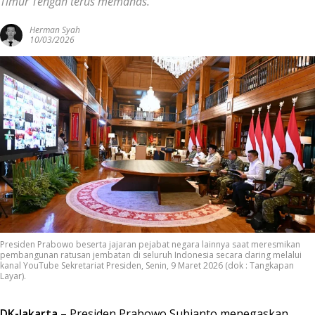
Timur Tengah terus memanas.
Herman Syah
10/03/2026
Presiden Prabowo beserta jajaran pejabat negara lainnya saat meresmikan
pembangunan ratusan jembatan di seluruh Indonesia secara daring melalui
kanal YouTube Sekretariat Presiden, Senin, 9 Maret 2026 (dok : Tangkapan
Layar).
DK-Jakarta
– Presiden
Prabowo Subianto
menegaskan