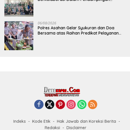
Program Makan Bergizi Gratis Melalui
Skrining Status Gizi dan Inovasi Dimsum
Gonggong di Tanjungpinang
06/08/2026
Polres Asahan Gelar Syukuran dan Doa
Bersama atas Raihan Predikat Pelayanan
Prima (A) dari Kapolri
Indeks
Kode Etik
Hak Jawab dan Koreksi Berita
Redaksi
Disclaimer