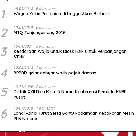
1
08/08/2018
6 Komentar
Wagub Yakin Pertanian di Lingga Akan Berhasil
2
10/04/2019
6 Komentar
MTQ Tanjungpinang 2019
3
15/04/2021
3 Komentar
Kendaraan Wajib Untuk Dicek Fisik Untuk Perpanjangan
STNK
4
22/04/2018
2 Komentar
BPPRD gelar gebyar wajib pajak daerah
5
16/11/2020
2 Komentar
Distrik XXII Riau Kirim 3 Nama Konferensi Pemuda HKBP
Pusat
6
10/01/2019
1 Komentar
Lanal Ranai Turut Serta Bantu Padamkan Kebakaran Mesin
PLN Natuna