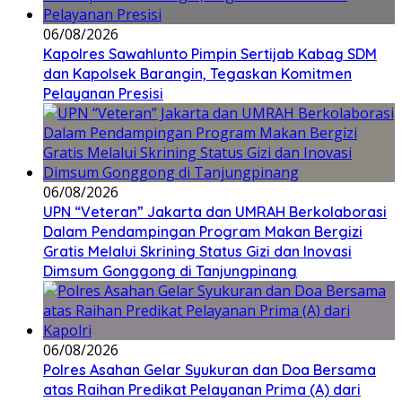
06/08/2026
Kapolres Sawahlunto Pimpin Sertijab Kabag SDM
dan Kapolsek Barangin, Tegaskan Komitmen
Pelayanan Presisi
06/08/2026
UPN “Veteran” Jakarta dan UMRAH Berkolaborasi
Dalam Pendampingan Program Makan Bergizi
Gratis Melalui Skrining Status Gizi dan Inovasi
Dimsum Gonggong di Tanjungpinang
06/08/2026
Polres Asahan Gelar Syukuran dan Doa Bersama
atas Raihan Predikat Pelayanan Prima (A) dari