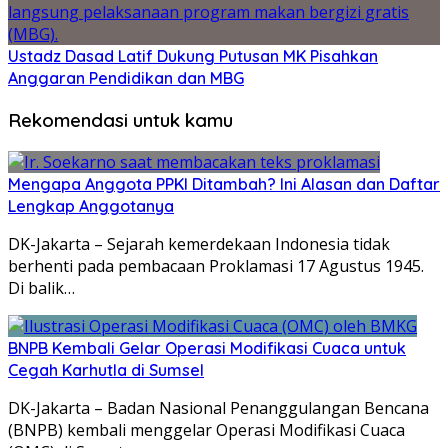
Ustadz Dasad Latif Dukung Putusan MK Pisahkan
Anggaran Pendidikan dan MBG
Rekomendasi untuk kamu
Mengapa Anggota PPKI Ditambah? Ini Alasan dan Daftar
Lengkap Anggotanya
DK-Jakarta – Sejarah kemerdekaan Indonesia tidak
berhenti pada pembacaan Proklamasi 17 Agustus 1945.
Di balik…
BNPB Kembali Gelar Operasi Modifikasi Cuaca untuk
Cegah Karhutla di Sumsel
DK-Jakarta – Badan Nasional Penanggulangan Bencana
(BNPB) kembali menggelar Operasi Modifikasi Cuaca