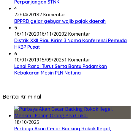
Perpanjangan STNK
4
22/04/2018
2 Komentar
BPPRD gelar gebyar wajib pajak daerah
5
16/11/2020
16/11/2020
2 Komentar
Distrik XXII Riau Kirim 3 Nama Konferensi Pemuda
HKBP Pusat
6
10/01/2019
15/09/2025
1 Komentar
Lanal Ranai Turut Serta Bantu Padamkan
Kebakaran Mesin PLN Natuna
Berita Kriminal
18/10/2025
Purbaya Akan Cecar Backing Rokok Ilegal,