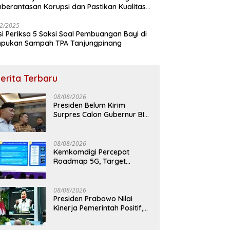
berantasan Korupsi dan Pastikan Kualitas
M
2/2025
isi Periksa 5 Saksi Soal Pembuangan Bayi di
pukan Sampah TPA Tanjungpinang
erita Terbaru
08/08/2026
Presiden Belum Kirim
Surpres Calon Gubernur BI
ke DPR, Masih Tunggu
Proses Seleksi
08/08/2026
Kemkomdigi Percepat
Roadmap 5G, Target
Jangkau Seluruh Indonesia
pada 2029
08/08/2026
Presiden Prabowo Nilai
Kinerja Pemerintah Positif,
Soroti Capaian Pangan
hingga Infrastruktur