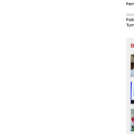
Pem
BB
06/0
Pol
Tum
B