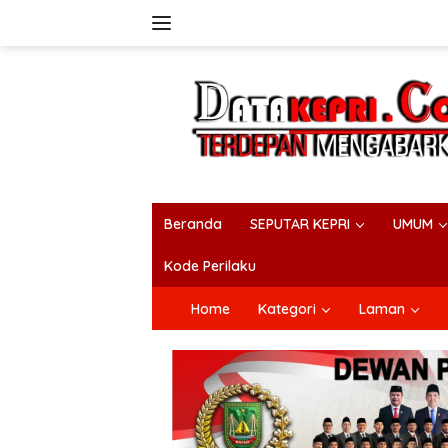
Langsung
ke
konten
Beranda
SEPUTAR KEPRI
UMUM
Kode Perilaku
Home
Kategori
Laman