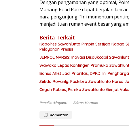
Dengan pengamanan yang optimal, Polre
Manang Road Race dapat berjalan lancar
para pengunjung. “Ini momentum penti
menjadi tuan rumah event besar yang am
Berita Terkait
Kapolres Sawahlunto Pimpin Sertijab Kabag 
Pelayanan Presisi
JEMPOL NARSIS: Inovasi Disdukcapil Sawahlu
Wawako Lepas Kontingen Pramuka Sawahlunt
Bonus Atlet Jadi Prioritas, DPRD: Ini Penghar
Sekda Rovanly: Paskibra Sawahlunto Harus J
Cegah Rabies, Pemko Sawahlunto Genjot Vaksi
Penulis: Afriyanti
Editor: Herman
Komentar