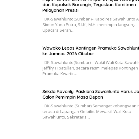
dan Kapolsek Barangin, Tegaskan Komitmen
Pelayanan Presisi
DK-Sawahlunto(Sumbar )– Kapolres Sawahlunto 
Simon Yana Putra, S.I.K., M.H. memimpin langsung
Upacara Serah…
Wawako Lepas Kontingen Pramuka Sawahlun
ke Jamnas 2026 Cibubur
DK-Sawahlunto(Sumbar) – Wakil Wali Kota Sawahl
Jefffry Hibatullah, secara resmi melepas Kontingen
Pramuka Kwartir…
Sekda Rovanly: Paskibra Sawahlunto Harus Ja
Calon Pemimpin Masa Depan
DK-Sawahlunto (Sumbar) Semangat kebangsaan m
terasa di Lapangan Ombilin. Mewakili Wali Kota
Sawahlunto, Sekretaris…