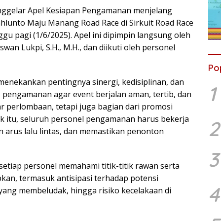
nggelar Apel Kesiapan Pengamanan menjelang
hlunto Maju Manang Road Race di Sirkuit Road Race
u pagi (1/6/2025). Apel ini dipimpin langsung oleh
an Lukpi, S.H., M.H., dan diikuti oleh personel
Po
enekankan pentingnya sinergi, kedisiplinan, dan
1
 pengamanan agar event berjalan aman, tertib, dan
ar perlombaan, tetapi juga bagian dari promosi
k itu, seluruh personel pengamanan harus bekerja
2
 arus lalu lintas, dan memastikan penonton
3
tiap personel memahami titik-titik rawan serta
kan, termasuk antisipasi terhadap potensi
4
ang membeludak, hingga risiko kecelakaan di