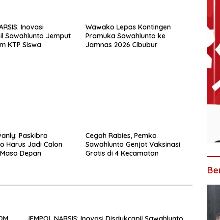
RSIS: Inovasi
Wawako Lepas Kontingen
il Sawahlunto Jemput
Pramuka Sawahlunto ke
am KTP Siswa
Jamnas 2026 Cibubur
anly: Paskibra
Cegah Rabies, Pemko
o Harus Jadi Calon
Sawahlunto Genjot Vaksinasi
 Masa Depan
Gratis di 4 Kecamatan
Ber
SDM
JEMPOL NARSIS: Inovasi Disdukcapil Sawahlunto