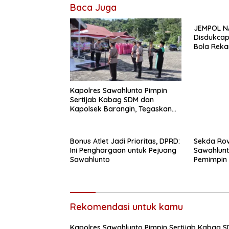
Baca Juga
JEMPOL NA
Disdukcap
Bola Rek
Kapolres Sawahlunto Pimpin
Sertijab Kabag SDM dan
Kapolsek Barangin, Tegaskan
Komitmen Pelayanan Presisi
Bonus Atlet Jadi Prioritas, DPRD:
Sekda Rov
Ini Penghargaan untuk Pejuang
Sawahlunt
Sawahlunto
Pemimpin
Rekomendasi untuk kamu
Kapolres Sawahlunto Pimpin Sertijab Kabag 