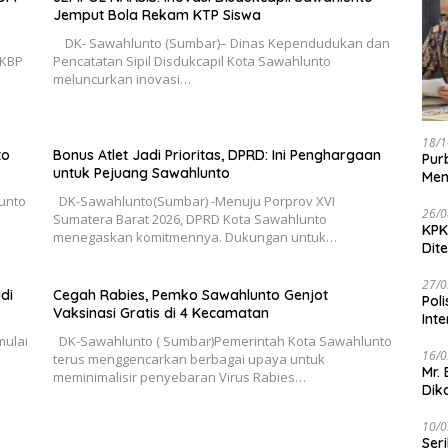
Jemput Bola Rekam KTP Siswa
DK- Sawahlunto (Sumbar)– Dinas Kependudukan dan
AKBP
Pencatatan Sipil Disdukcapil Kota Sawahlunto
meluncurkan inovasi…
18/1
to
Bonus Atlet Jadi Prioritas, DPRD: Ini Penghargaan
Pur
untuk Pejuang Sawahlunto
Men
unto
DK-Sawahlunto(Sumbar) -Menuju Porprov XVI
26/0
Sumatera Barat 2026, DPRD Kota Sawahlunto
KPK
menegaskan komitmennya. Dukungan untuk…
Dit
27/0
di
Cegah Rabies, Pemko Sawahlunto Genjot
Pol
Vaksinasi Gratis di 4 Kecamatan
Int
ulai
DK-Sawahlunto ( Sumbar)Pemerintah Kota Sawahlunto
16/0
terus menggencarkan berbagai upaya untuk
Mr.
meminimalisir penyebaran Virus Rabies…
Dik
10/0
Ser