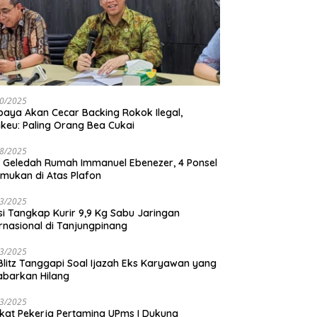
0/2025
baya Akan Cecar Backing Rokok Ilegal,
keu: Paling Orang Bea Cukai
8/2025
 Geledah Rumah Immanuel Ebenezer, 4 Ponsel
emukan di Atas Plafon
3/2025
isi Tangkap Kurir 9,9 Kg Sabu Jaringan
ernasional di Tanjungpinang
3/2025
 Blitz Tanggapi Soal Ijazah Eks Karyawan yang
abarkan Hilang
3/2025
ikat Pekerja Pertamina UPms I Dukung