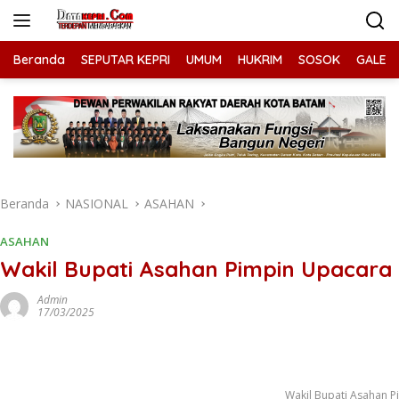
Langsung
ke
konten
Beranda
SEPUTAR KEPRI
UMUM
HUKRIM
SOSOK
GALERI
Beranda
NASIONAL
ASAHAN
ASAHAN
Wakil Bupati Asahan Pimpin Upacara 
Admin
17/03/2025
Wakil Bupati Asahan P