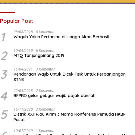
Popular Post
1
08/08/2018
6 Komentar
Wagub Yakin Pertanian di Lingga Akan Berhasil
2
10/04/2019
6 Komentar
MTQ Tanjungpinang 2019
3
15/04/2021
3 Komentar
Kendaraan Wajib Untuk Dicek Fisik Untuk Perpanjangan
STNK
4
22/04/2018
2 Komentar
BPPRD gelar gebyar wajib pajak daerah
5
16/11/2020
2 Komentar
Distrik XXII Riau Kirim 3 Nama Konferensi Pemuda HKBP
Pusat
10/01/2019
1 Komentar